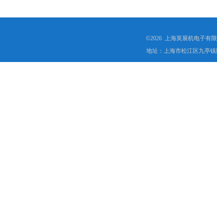
©2026 上海英展机电子有
地址：上海市松江区九亭镇顾