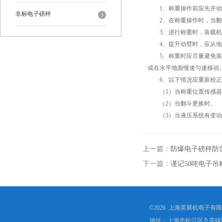
1、称重操作前应先开动装
非标电子磅秤
2、在称重操作时，当翻斗
3、进行称重时，装载机
4、提升动臂时，应从地
5、称重时应尽量避免装载
或在水平地面慢速匀速移动
6、以下情况应重新校正
（1）当称重位置传感器
（2）当翻斗更换时。
（3）当液压系统有变动
上一篇：
防爆电子磅秤防
下一篇：
谨记50吨电子吊
©2026 上海英展机电子有
地址：上海市松江区九亭镇顾