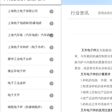
上海凯士电子有限公司
行业资讯
您现在的
上海电子地磅称/防爆地磅
上海汽车衡（汽车地磅）汽车磅秤
上海电子吊钩秤（电子吊秤）
叉车电子秤
是为装载设
单。与车载的机械控制部分
耀华工业电子台秤
换为铲斗内载荷的重量而实
累加，或是将在和从目标设
搬运车电子秤
叉车电子秤的计量要求
1.样机的包装、外观、铭
电子工业桌秤
2.检查该样机的各种装置
3.铭牌上应标志产品的名
电子天平
4.按产品说明书的操作要
5.样机在正常环境条件下
钢瓶电子秤（防爆钢瓶秤）
叉车电子秤的使用注意