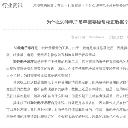
行业资讯
您现在的位置：
首页
>
行业资讯
> 为什么50吨电子吊秤需要
为什么50吨电子吊秤需要经常校正数据
发布日期：2020-04-14 浏览次数：1
50吨电子吊秤
是一种计量重量的工具，由于一般都是吊挂悬垂使用，因此得
器、转换板、电源、无线发射接收装置和称重显示仪表组成。
50吨电子吊秤
是悬挂于空中使用的称重工具，它与普通的电子秤有着截然的
出现误差就会引起消费者的投诉，因此，企业在使用电子吊秤就需要经常校正数
人不了解，为何需要校正如此多的次数呢？
其实校正的次数是根据电子吊秤使用的情况而定的，如果吊钩秤使用的次数不
竟使用的次数少，也不会出现很多的故障，数据上还是有保障的。但是，使用年
员往往喜欢超载，短期内不会有什么影响，但是长期下去就会出现误差，所以对
其实校正对
50吨电子吊秤
自身来说，好处还是非常多的，因为操作人员在校
可以及时发现，并且及时处理，对电子吊秤还是非常好的。但是，像电子台秤这
本身使用的环境还是比较稳定的，不会有太恶劣的环境，超载的现象也不会太多