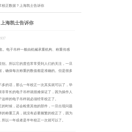
经常校正数据？上海凯士告诉你
？上海凯士告诉你
937
名。电子吊秤一般由机械承重机构、称重传感
差别。所以它的度也常常受到人们的关注，一旦
据，确保每次称重的数值都是准确的。但是很多
多的话，那么一年校正一次其实就可以了，毕
限非常长的电子吊秤就很难保证了，因为操作人
于这样的电子吊秤就必须经常校正了。
正的时候，还会检查其他的部件，一旦出现问题
样的称重工具，就没有必要频繁的校正了，因为
，所以一年或者是半年校正一次就可以了。