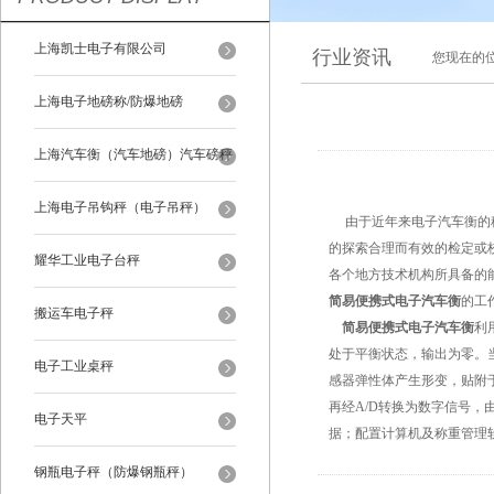
上海凯士电子有限公司
行业资讯
您现在的
上海电子地磅称/防爆地磅
上海汽车衡（汽车地磅）汽车磅秤
上海电子吊钩秤（电子吊秤）
由于近年来电子汽车衡的秤
的探索合理而有效的检定或
耀华工业电子台秤
各个地方技术机构所具备的
简易便携式电子汽车衡
的工
搬运车电子秤
简易便携式电子汽车衡
利
处于平衡状态，输出为零。
电子工业桌秤
感器弹性体产生形变，贴附
再经A/D转换为数字信号，
电子天平
据；配置计算机及称重管理
钢瓶电子秤（防爆钢瓶秤）