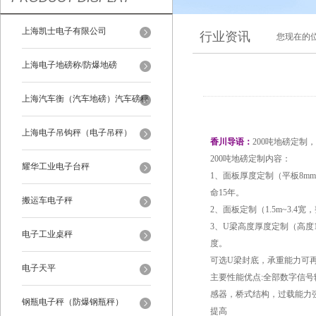
上海凯士电子有限公司
行业资讯
您现在的
上海电子地磅称/防爆地磅
上海汽车衡（汽车地磅）汽车磅秤
上海电子吊钩秤（电子吊秤）
香川导语：
200吨地磅定
200吨地磅定制内容：
耀华工业电子台秤
1、面板厚度定制（平板8mm
命15年。
搬运车电子秤
2、面板定制（1.5m~3.
3、U梁高度厚度定制（高度1
电子工业桌秤
度。
可选U梁封底，承重能力可再
电子天平
主要性能优点:全部数字信号
感器，桥式结构，过载能力
钢瓶电子秤（防爆钢瓶秤）
提高