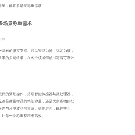
计量，解锁多场景称重需求
多场景称重需求
39
基石的坚实支撑。它以智能为翼、稳定为核，
效率的关键纽带，在各个领域悄然书写着可靠计
械秤的繁琐操作，搭载智能传感器与微处理器，
无论是微量样品的精细称量，还是大宗货物的批
误差与环境波动的束缚。操作层面，触控交互、
，让每一次称重都精准高效。