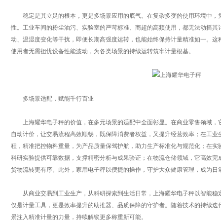
稳定是其立足的根本，更是多场景应用的底气。在复杂多变的使用环境中，凭
性。工业车间的粉尘油污、实验室的严苛标准、商超的高频使用，都无法动摇其
动、温湿度变化等干扰，即便长期高强度运转，也能始终保持计量精准如一。这
使用者无需担忧设备性能波动，为各类场景的持续运转筑牢计量根基。
多场景适配，赋能千行百业
上海耀华电子秤的价值，在多元场景的适配中全面彰显。在商业零售领域，它
自动计价，让交易流程高效顺畅，既保障消费者权益，又提升经营效率；在工业
程，精准把控物料重量，为产品质量保驾护航，助力生产标准化与规范化；在实
科研实验提供可靠数据，支撑精密分析与成果验证；在物流仓储领域，它高效完
货物流转更有序。此外，家用电子秤以便捷的操作，守护大众健康管理，成为日
从商业交易到工业生产，从科研探索到生活日常，上海耀华电子秤以智能稳定
仅是计量工具，更是效率提升的助推器、品质保障的守护者。随着技术的持续迭
景注入精准计量的力量，持续解锁更多称重新可能。