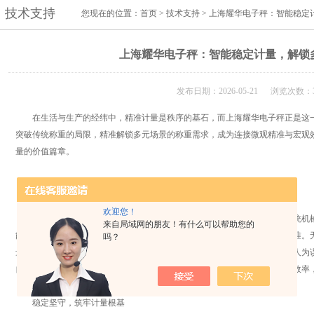
技术支持
您现在的位置：
首页
>
技术支持
> 上海耀华电子秤：智能稳定
上海耀华电子秤：智能稳定计量，解锁
发布日期：2026-05-21 浏览次数：3
在生活与生产的经纬中，精准计量是秩序的基石，而上海耀华电子秤正是这一
突破传统称重的局限，精准解锁多元场景的称重需求，成为连接微观精准与宏观
量的价值篇章。
智能内核，重塑称重体验
欢迎您！
上海耀华电子秤
的核心竞争力，源于智能技术的深度赋能。它摒弃了传统机
来自局域网的朋友！有什么可以帮助您的
能敏锐捕捉细微重量变化，毫秒间完成数据转化与校准，从源头保障计量精准。
吗？
量计量，智能算法都能自动适配场景，实时修正环境干扰，让称重过程摆脱人为
自动归零、数据存储等功能，将复杂的称重流程简化为指尖轻触，大幅提升效率
稳定坚守，筑牢计量根基