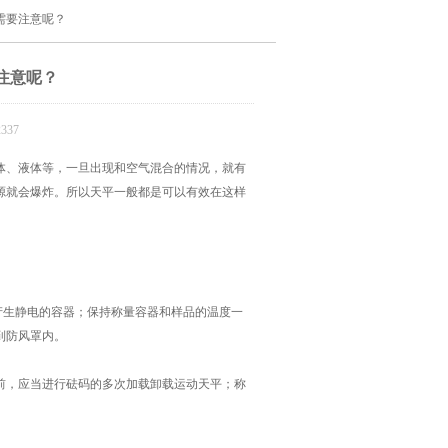
需要注意呢？
注意呢？
337
体、液体等，一旦出现和空气混合的情况，就有
源就会爆炸。所以天平一般都是可以有效在这样
。
生静电的容器；保持称量容器和样品的温度一
到防风罩内。
前，应当进行砝码的多次加载卸载运动天平；称