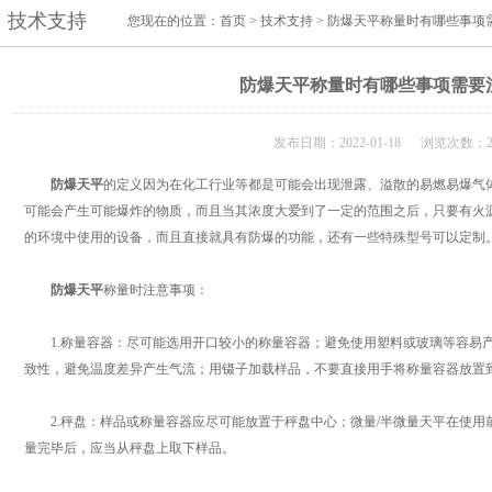
技术支持
您现在的位置：
首页
>
技术支持
> 防爆天平称量时有哪些事项
防爆天平称量时有哪些事项需要
发布日期：2022-01-18 浏览次数：2
防爆天平
的定义因为在化工行业等都是可能会出现泄露、溢散的易燃易爆气
可能会产生可能爆炸的物质，而且当其浓度大爱到了一定的范围之后，只要有火
的环境中使用的设备，而且直接就具有防爆的功能，还有一些特殊型号可以定制
防爆天平
称量时注意事项：
1.称量容器：尽可能选用开口较小的称量容器；避免使用塑料或玻璃等容易产
致性，避免温度差异产生气流；用镊子加载样品，不要直接用手将称量容器放置
2.秤盘：样品或称量容器应尽可能放置于秤盘中心；微量/半微量天平在使用
量完毕后，应当从秤盘上取下样品。