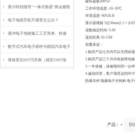
破坏超载300%F.
香川特别报导“一体式衡器”将会被取
工作环境温度 -10~50℃
环境湿度<90%R.H
电子地磅开机不规零怎么办？
代
显示器规格 5位30mm(1.2〃)
读数稳定时间<5.0S
缓冲电子地磅施工工艺简单、快速
遥控距离 10-15M
郑重承诺：
数字式汽车电子磅秤与模拟汽车电子
1.购买产品七天内可以无理由
2.购买产品三个月内有故障包
香格里拉60T汽车衡（德宏100T地
磅工作原理区别
3.一年保修，保修期内同一台
磅）峨山地磅）古城100T吊秤维修
4.诚信经营，客户满意达到99.9
防爆吊秤 隔爆电子吊钩称 电
产品：