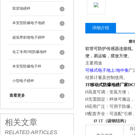
双层地磅秤
本安型防爆电子地磅
详细介绍
超低带斜坡电子磅秤
耀
软管可防护传感器连接线
化工专用1吨防爆地秤
便，易运输，摆放方便。
主要用途
本安型防爆电子秤
可移式电子地上/地中衡
广
结算计量及控制使用。
小型电子磅秤
3T移动式防爆地磅厂家D
Ø高度可调：安装方便；
查看更多
Ø无需固定：秤体可搬运
Ø应用广泛：可用于防爆
Ø配套齐全：可选配“引桥
相关文章
Ø
1T
（碳钢结构）
台
RELATED ARTICLES