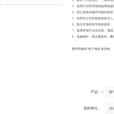
2、如有下列情形之一，虽在
3、使用不当而导致的故障或损
题？
4、自行改装拆修所导致的损坏
5、未经本公司所授权的技术人
6、因天灾地变所导致的损坏；
7、使用环境不佳至虫害、潮湿
8、保修期外，售后服务时，酌
耀华防爆秤 电子地磅 条形称
产品：
您的单位：