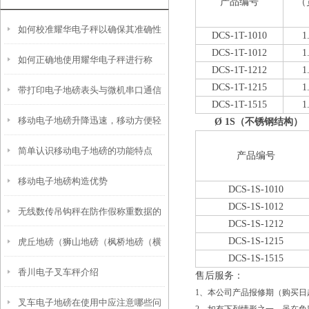
产品编号
（
如何校准耀华电子秤以确保其准确性
DCS-1T-1010
1
DCS-1T-1012
1
如何正确地使用耀华电子秤进行称
和稳定性？
DCS-1T-1212
1
DCS-1T-1215
1
带打印电子地磅表头与微机串口通信
重？
DCS-1T-1515
1
移动电子地磅升降迅速，移动方便轻
的经验
Ø
1S
（不锈钢结构）
简单认识移动电子地磅的功能特点
巧
产品编号
移动电子地磅构造优势
DCS-1S-1010
DCS-1S-1012
无线数传吊钩秤在防作假称重数据的
DCS-1S-1212
DCS-1S-1215
虎丘地磅（狮山地磅（枫桥地磅（横
重大研究突破
DCS-1S-1515
香川电子叉车秤介绍
塘地磅）镇湖地磅）东渚地磅维修
售后服务：
1、本公司产品报修期（购买
叉车电子地磅在使用中应注意哪些问