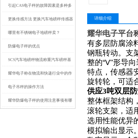
引起CAS电子秤的故障因素是多种多
详细介绍
更换传感方法 更换汽车地磅秤传感器
样的，我们要一一去排除掉
耀华电子平台
哪里有不锈钢电子地磅秤卖？
有多层防腐涂
防爆电子秤的优点
钢瓶转动。支
SCS汽车地磅秤物流称重汽车磅秤基
“V"
整的
形导向
特点，传感器
耀华电子称在物流和快递行业中的作
础施工方案选择
旋转轮，可适
电子吊秤的操作方法
用和应用
供应3吨双层
整体框架结构
耀华防爆电子秤的使用注意事项有哪
滚轮支架，适
些？
选用性能优异
模拟输出显示