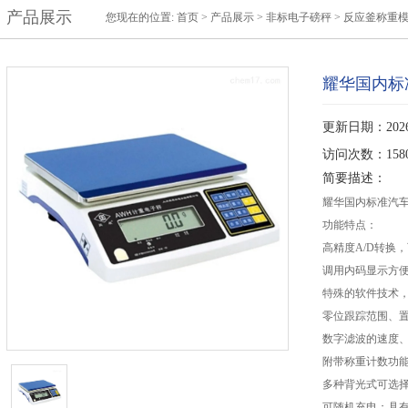
产品展示
您现在的位置:
首页
>
产品展示
>
非标电子磅秤
>
反应釜称重模
耀华国内标
更新日期：2026-
访问次数：158
简要描述：
耀华国内标准汽车
功能特点：
高精度A/D转换，可
调用内码显示方
特殊的软件技术
零位跟踪范围、置
数字滤波的速度
附带称重计数功
多种背光式可选
可随机充电；具