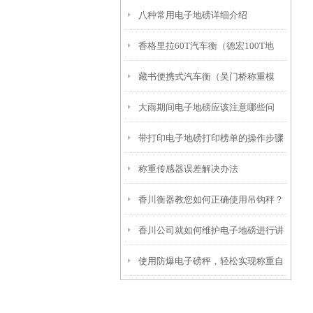
八种常用电子地磅详细介绍
不锈钢地磅称维修
香格里拉60T汽车衡（德宏100T地
藏书便携式汽车衡（吴门桥称重模
磅）峨山地磅）古城100T吊秤维修
大雨期间电子地磅应该注意哪些问
块）友新地磅维修
带打印电子地磅打印榜单的操作步骤
题？
称重传感器误差解决办法
香川衡器教您如何正确使用吊钩秤？
香川公司就如何维护电子地磅进行讲
使用防爆电子磅秤，轻松实现称重自
述
由！