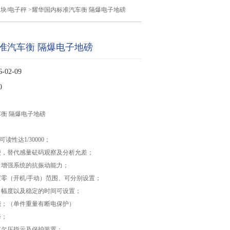
块/电子秤
>耀华国内标准汽车衡 隔爆电子地磅
准汽车衡 隔爆电子地磅
02-09
0
衡 隔爆电子地磅
读性达1/30000；
便，替代感量砝码观察及分析允差；
，增强系统的抗振动能力；
零（开机/手动）范围、可分别设置；
、幅度以及稳定的时间可设置；
能；（单件重量有断电保护）
择；
有欠压指示及保护装置；