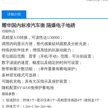
详细介绍
耀华国内标准汽车衡 隔爆电子地磅
功能特点：
高精度A/D转换，可读性达1/30000；
调用内码显示方便，替代感量砝码观察及分析允差；
特殊的软件技术，增强系统的抗振动能力；
零位跟踪范围、置零（开机/手动）范围、可分别设置；
数字滤波的速度、幅度以及稳定的时间可设置；
附带称重计数功能；（单件重量有断电保护）
多种背光模式可选择；
可随机充电；具有欠压指示及保护装置；
随机配置6V/4AH免维护蓄电池
规格参数：
⒈ 组成部分：秤体1个+显示仪表1个+高精度传感器4个+接线盒1个
⒉ 秤体尺寸：1.2m×1.5m~2m×4m