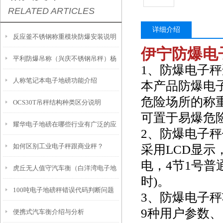
RELATED ARTICLES
详细介绍
反应釜不锈钢称重模块防爆安装说明
伊宁防爆电
平利防爆吊称（兴庆不锈钢吊秤）杨
1、防爆电子秤适用
人称笔记本电子地磅功能介绍
陵防水吊秤）宁陕隔爆吊称维修
本产品防爆电
危险场所的称
OCS30T吊秤结构种类区分说明
可置于易爆危
耀华电子地磅在哪些行业有广泛的应
2、防爆电子
如何区别工业电子秤跟商业秤？
采用LCD显
用？
电，4节1号普
虎丘无人值守汽车衡（白洋湾电子地
时)。
100吨电子地磅秤错误代码判断问题
磅）相城电子汽车衡维修
3、防爆电子
9种用户参数、
便携式汽车衡介绍与分析
大型地磅秤脚差如何修正