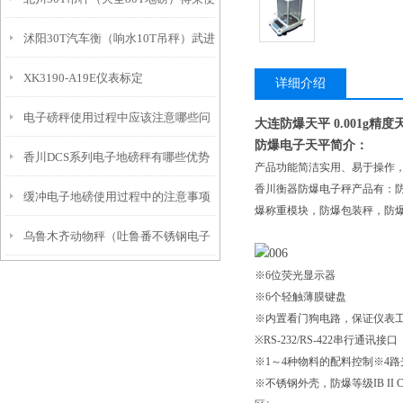
求呢？
沭阳30T汽车衡（响水10T吊秤）武进
携式地磅）自流井50T汽车衡维修
XK3190-A19E仪表标定
汽车磅称）句容60T地磅维修
详细介绍
电子磅秤使用过程中应该注意哪些问
大连防爆天平 0.001g精度
防爆电子天平简介：
香川DCS系列电子地磅秤有哪些优势
题？
产品功能简洁实用、易于操作，
香川衡器防爆电子秤产品有：
缓冲电子地磅使用过程中的注意事项
爆称重模块，防爆包装秤，防
乌鲁木齐动物秤（吐鲁番不锈钢电子
※6位荧光显示器
秤）克拉玛依防水称维修
※6个轻触薄膜键盘
※内置看门狗电路，保证仪表
※RS-232/RS-422串行通讯接口
※1～4种物料的配料控制※4路光
※不锈钢外壳，防爆等级IB II