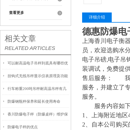
查看更多
详细介绍
德惠防爆电
相关文章
上海香川电子衡
RELATED ARTICLES
员，欢迎选购水分
电子吊磅,电子吊
可以耐高温电子吊秤到底具有哪些优
装调试，免费提供
挂钩式无线吊秤显示仪表原理及功能
势呢？
售后服务： 我
服务，并建立了
行车称重200吨吊秤耐高温吊秤有几
服务。
防爆钢瓶秤保养和延长使用寿命
大类
服务内容如下
1、上海附近地区
香川防爆电子秤（防爆桌秤）维护保
2、自本公司购买
防爆电子秤的优点
养