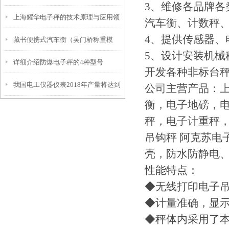
3、维修各品牌
上海耀华电子秤的技术原理与应用领
汽车衡、计数秤
4、提供传感器、
藏书便携式汽车衡（吴门桥称重模
域
5、设计安装机
详细介绍防爆电子秤的4种型号
块）友新地磅维修
开发各种非标台
我国电工仪器仪表2018年产量将达到
公司主营产品：
衡，电子地磅，
2.59亿台
秤，电子计重秤
吊钩秤 阿克苏电
壳，防水防静电
性能特点：
◆无线打印电子
◆计量准确，显
◆秤体内采用了本