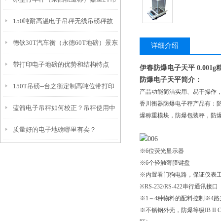
求呢？
150吨耐高温电子吊秤无线吊磅秤故
秤维修
德钦30T汽车衡（永德60T地磅）景东
障维修常识
详细介绍
带打印电子地磅的优势和结构特点
轨道秤）普洱150T吊秤维修
伊春防爆电子天平 0.001
防爆电子天平简介：
150T吊磅--台之衡定制高吨位带打印
产品功能简洁实用、易于操作，
香川衡器防爆电子秤产品有：
蓝箭电子吊秤如何校正？吊秤使用中
吊秤
爆称重模块，防爆包装秤，防
质量好的电子地磅哪里有卖？
注意事项及电子吊秤原理
※6位荧光显示器
※6个轻触薄膜键盘
※内置看门狗电路，保证仪表
※RS-232/RS-422串行通讯接口
※1～4种物料的配料控制※4路光
※不锈钢外壳，防爆等级IB II