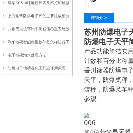
耀华DCS10吨地磅秤表头不打印检修
上海耀华防爆电子秤的主要组成部分
办法
详细介绍
八步无人值守汽车衡智能称重系统故
苏州防爆电子天平
防爆电子天平
汽车地磅智能称重软件是怎样进行工
障排除法
产品功能简洁实用
电子地磅泡水处理方法
作的
计数和百分比称
防爆电子地磅在化工行业使用原理
香川衡器防爆电
天平，防爆桌秤
装秤，防爆叉车
参观
※6位荧光显示器