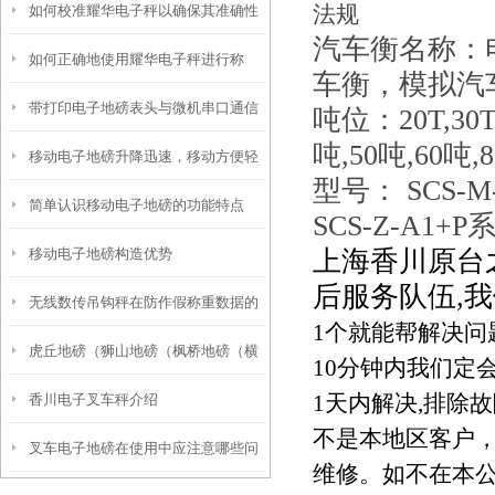
法规
如何校准耀华电子秤以确保其准确性
汽车衡名称：
如何正确地使用耀华电子秤进行称
和稳定性？
车衡，模拟汽
带打印电子地磅表头与微机串口通信
重？
吨位：20T,30T,4
吨,50吨,60吨,8
移动电子地磅升降迅速，移动方便轻
的经验
型号： SCS-M
简单认识移动电子地磅的功能特点
巧
SCS-Z-A1+P
移动电子地磅构造优势
上海香川原台
后服务队伍
,
我
无线数传吊钩秤在防作假称重数据的
1
个就能帮解决问
虎丘地磅（狮山地磅（枫桥地磅（横
重大研究突破
10
分钟内我们定
1
天内解决
,
排除故
香川电子叉车秤介绍
塘地磅）镇湖地磅）东渚地磅维修
不是本地区客户
叉车电子地磅在使用中应注意哪些问
维修。如不在本