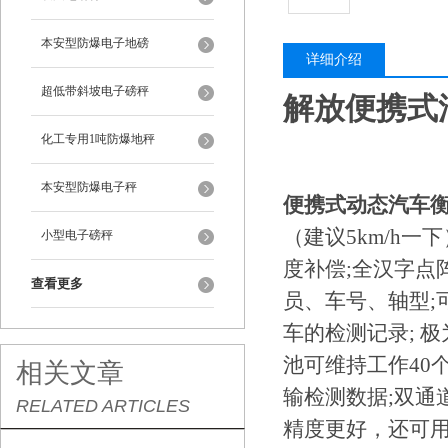
本安型防爆电子地磅
详细介绍
超低带斜坡电子磅秤
解放便携式
化工专用1吨防爆地秤
本安型防爆电子秤
便携式动态汽车
（建议5km/h一下
小型电子磅秤
度补偿;全汉字点
查看更多
员、车号、轴型;
车的检测记录; 
池可维持工作40
相关文章
输检测数据;双通
RELATED ARTICLES
精度更好，还可用