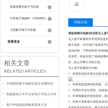
简易便携式电子汽车衡
汽车电子地磅秤（汽车磅秤）
详细介绍
大型数字电子汽车衡
策勒便携式地磅|特克斯无人值
无人值守称重软件管理系统是
查看更多
刷卡系统，RFID电子标签车
波动控制，下料控制等*的智
及管理，有效实现了地磅称重
相关文章
控，防止作弊行为的出现。
无人值守称重软件功能：
RELATED ARTICLES
1、利用高清的车牌识别技术或
大雨期间电子地磅应该注意哪些问
2、利用智能道闸控制系统、
3、利用红外定位系统，由设
高精度电子天平分析电子平的几大特
题？
4、利用视频监控抓拍系统，
5、利用大屏幕显示系统及语
电子秤电路故障检查基本方法
性及使用注意事项
在中控室实时监控，通过语音