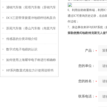
浦锦汽车衡（双塔汽车衡（苏锦汽车
6、利用自助称重终端，利用IC
通过IC可查询历史记录，在
DCS三层带弹簧缓冲地磅秤结构及功
衡）娄门汽车衡）桃花坞汽车衡维修
作过程；
7、身边事你来评与ERP系统
苏苑汽车衡（香山汽车衡（甪直汽车
能说明
策勒便携式地磅|特克斯无人值
传感器的分类详细介绍
衡）光福汽车衡）木渎汽车衡维修
数字式电子地磅的认识
产品：
如何使用上海耀华电子称进行精确称
您的单位：
HP系列数显式推拉力计使用说明书
量？
您的姓名：
联系电话：