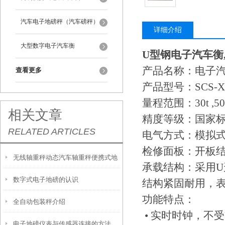
汽车电子地磅秤（汽车磅秤）
详细介绍
大型数字电子汽车衡
U型钢电子汽车衡,
产品名称：电子
查看更多
产品型号：SCS-X
量程范围：30t ,50t,60
相关文章
精度等级：国家标准Ⅲ
RELATED ARTICLES
电气方式：模拟式
检修面板：开板
无线轴重秤动态汽车轴重秤便携式地
承载结构：采用U
数字式电子地磅的认识
磅秤公路应用选型
结构紧固耐用，
功能特点：
全自动包装秤介绍
• 实时时钟，不
电子地磅仪表与传感器连接的方法