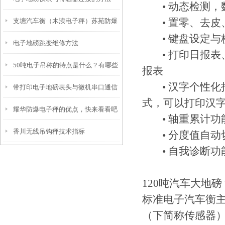
• 动态检测，
• 置零、去皮
支塘汽车衡（木渎电子秤）苏苑防爆
• 键盘设定与
电子地磅跳变维修方法
秤）浦庄电子汽车衡维修
• 打印日报表
50吨电子吊称的特点是什么？有哪些
报表
• 汉字个性化
带打印电子地磅表头与微机串口通信
优势？
式，可以打印汉
耀华防爆电子秤的优点，快来看看吧
的经验
• 轴重累计功
香川无线吊钩秤技术指标
• 分度值自动
• 自我诊断功
120吨汽车大地磅
标准电子汽车衡
（下简称传感器