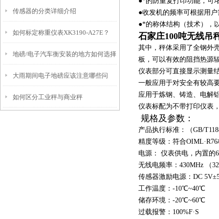
●*的防重复打印功能，可
传感器的分类详细介绍
●收发机的频率可根据用
●*的称体结构（技术），以
如何标定称重仪表XK3190-A27E？
石家庄100吨无线吊
其中，秤体采用了全钢外
地磅/电子汽车衡安装的地方如何选择
板，可以有效的阻挡热源
仪表部分可直接显示测量
大雨期间电子地磅应该注意哪些问
一般应用于对安全有较高要
应用于炼钢、铸造、电解
如何区分工业秤与商业秤
题？
仪表标配为不带打印仪表，
规格及参数：
产品执行标准：（GB/T1188
精度等级：符合OIML·R7
电源： 仪表供电，内置的6
无线电频率：430MHz （
传感器激励电源：DC 5V±5
工作温度：-10℃~40℃
储存环境：-20℃~60℃
过载报警：100%F·S