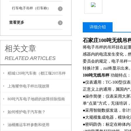
行车电子吊秤（行车称）
查看更多
详细介绍
石家庄100吨无线吊
相关文章
将电子吊秤的吊环挂在起
感器内的电流发生变化，然
RELATED ARTICLES
委员会的规定，电子吊秤一
转换计算，zui终显示出来
稻城120吨汽车衡（都江堰20T吊秤
100吨无线吊秤
功能特点：
●仪表通用：TC-100
上海耀华电子秤出现故障
（宝兴200T地磅）石屏汽车衡维修
正意义上的通用，属国内*
●操作简便：仪表采用大
80吨汽车电子地磅的故障排除指南
单“点菜”方式，无须培训
●采用智能数据发送，非
如何维护电子汽车衡？
●大规模集成电器，模块
●密码防伪：标定在称体
油桶搬运车秤参数和使用