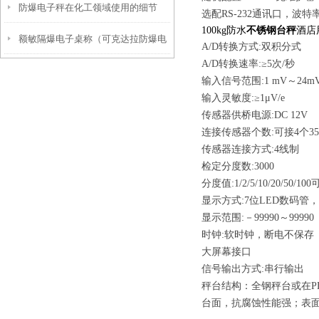
防爆电子秤在化工领域使用的细节
选配
RS-232
通讯口，波特
100kg防水
不锈钢台秤
酒店
额敏隔爆电子桌称（可克达拉防爆电
A/D转换方式:双积分式
A/D转换速率:≥5次/秒
子天平）托里地磅维修
输入信号范围:1 mV～24m
输入灵敏度:≥1μV/e
传感器供桥电源:DC 12V
连接传感器个数:可接4个3
传感器连接方式:4线制
检定分度数:3000
分度值:1/2/5/10/20/50/10
显示方式:7位LED数码管
显示范围:－99990～99990（
时钟:软时钟，断电不保存
大屏幕接口
信号输出方式:串行输出
秤台结构：全钢秤台或在P
台面，抗腐蚀性能强；表