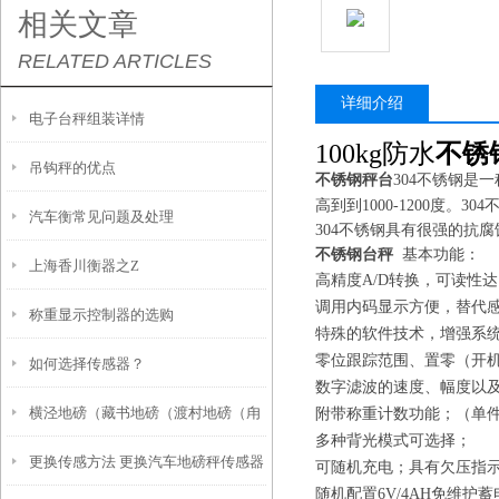
相关文章
RELATED ARTICLES
详细介绍
电子台秤组装详情
100kg防水
不锈
吊钩秤的优点
不锈钢
秤
台
304不锈钢是
高到到1000-1200度
汽车衡常见问题及处理
304不锈钢具有很强的抗
不锈钢台秤
基本功能：
上海香川衡器之Z
高精度
A/D
转换，可读性达
调用内码显示方便，替代
称重显示控制器的选购
特殊的软件技术，增强系
零位跟踪范围、置零（开
如何选择传感器？
数字滤波的速度、幅度以
横泾地磅（藏书地磅（渡村地磅（甪
附带称重计数功能；（单
多种背光模式可选择；
更换传感方法 更换汽车地磅秤传感器
直地磅）光福地磅）木渎地磅维修
可随机充电；具有欠压指
随机配置
6V/4AH
免维护蓄