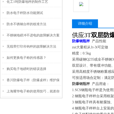
化工1吨防爆地秤的制作工艺
防水电子秤防水功能测试
详细介绍
防水不锈钢台秤的校准方法
供应3T
双层防
不锈钢地磅冲不进电的故障解决方案
防爆钢瓶秤
产品性能
无线带打印吊钩秤的故障解决方法
zui大量程从1t-3t可定做
精度：0.5kg
如何更换电子称的传感器？
采用碳钢Q235或全不锈钢
双层设计、带有缓冲功能
购买电子地磅时的错误选择
采用高精度不锈钢称重感
可按适用场合定制：满足防
香川防爆电子秤（防爆桌秤）维护保
防爆钢瓶秤
产品用途：
1.SCS钢瓶电子秤是为
上海耀华电子称的使用技巧，就差你
养
2.钢瓶电子秤秤台采用框
3.钢瓶电子秤具有耐腐蚀
没看过了
4.钢瓶电子秤秤台上安装