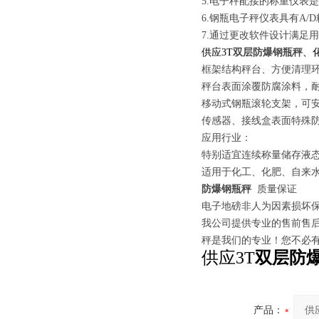
5.电子秤配接的称重仪表
6.钢瓶电子秤仪表具有A
7.通过更改软件设计满足
供应3T
双层防爆钢瓶秤
、
框架结构秤台、方便清理
秤台表面涂覆防腐涂料，
移动式钢瓶滚轮支架，可
传感器、接线盒表面特殊
应用行业：
特别适宜连续称量储存液
适用于化工、化肥、自来
防爆钢瓶秤
质量保证
电子地磅非人为因素损坏保
我公司提供专业的售前售后
秤是我们的专业！您不必
供应3T
双层防
产品：