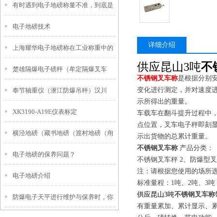
有时遇到电子地磅称量不准，到底是
电子地磅技术
何原因？
详细介绍
上海耀华电子地磅称在工业称重中的
供应昆山3吨
不
楚雄隔爆电子磅秤（牟定隔爆叉车
优势
不锈钢叉车称
是根据分别
变化进行测定，并对速度
奉节轴重仪（潜江防爆吊秤）汉川
称）武定隔爆电子桌称）施甸隔爆台
示所得出的重量。
XK3190-A19E仪表标定
20T地磅维修
车载车在翻斗提升过程中
秤维修
点位置，叉车电子秤即刻
横泾地磅（藏书地磅（渡村地磅（甪
示出货物的总累计重量。
不锈钢叉车称
产品分类：
电子地磅的保养问题？
直地磅）光福地磅）木渎地磅维修
不锈钢叉车秤 2、防爆型叉
注：请根据您使用的场所
电子地磅介绍
标准量程：1吨、2吨、3吨
供应昆山3吨
不锈钢叉车称
防爆电子天平进行维护与保养时，你
有重量累加、累计显示、