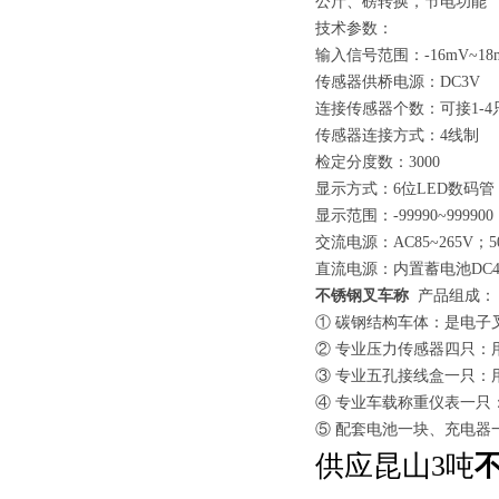
公斤、磅转换，节电功能
需要注意这几点！
技术参数：
输入信号范围：-16mV~18
传感器供桥电源：DC3V
连接传感器个数：可接1-4只
传感器连接方式：4线制
检定分度数：3000
显示方式：6位LED数码管
显示范围：-99990~999900
交流电源：AC85~265V；50
直流电源：内置蓄电池DC4V/
不锈钢叉车称
产品组成：
① 碳钢结构车体：是电子
② 专业压力传感器四只：
③ 专业五孔接线盒一只
④ 专业车载称重仪表一只
⑤ 配套电池一块、充电器
供应昆山3吨