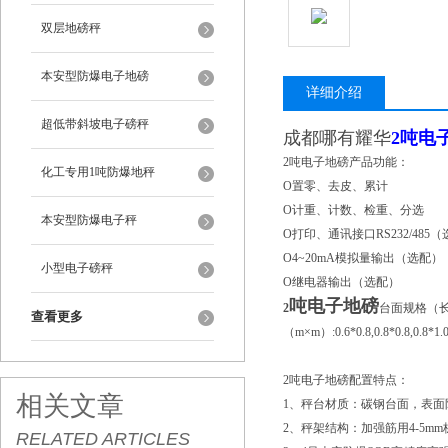
双层地磅秤
本安型防爆电子地磅
详细介绍
超低带斜坡电子磅秤
成都哪有耀华
2
吨电
2吨电子地磅产品功能：
化工专用1吨防爆地秤
O置零、去皮、累计
O计重、计数、检重、分选
本安型防爆电子秤
O打印、通讯接口RS232/485
O4~20mA模拟量输出（选配）
小型电子磅秤
O继电器输出（选配）
吨电子地磅
2
台面规格（长
查看更多
（m×m）:0.6*0.8,0.8*0.8,0.8*1.0,1.
2吨电子地磅配置特点：
相关文章
1、秤台材质：碳钢台面，表
2、秤架结构：加强筋用4-5m
RELATED ARTICLES