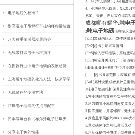
3、4只本安防爆SQB高精度高
4、小地磅显示仪表：XK31
电子地磅的校准？
累加、去皮、自动零点追踪功
成都哪有耀华
吨电
2
耐高温电子吊秤行车挂钩秤称量装置
吨电子地磅
2
信息提示出
[Err1]加载内码太小或传感器
八大称重传感器发展趋势
与创新
[Err2]超出手动置零范围
无线带打印电子吊秤描述
[Err5]输入密码错误，系统密码是
[Err7]标定开关未打开，请请
在衡器行业中电子地磅的发展趋势
[HHHHHH]开机时零位过高
[------]超出显示范围，应该在-99
上海耀华地磅的校准方法，快来学学
[AoL]累计次数或者累计总
2吨电子地磅维护保养及注意事
无线吊秤的使用方法
吧
1.将小地磅放置在坚实平整的
2.均匀调节小地磅四角支撑脚
防爆电子地磅的优点与配置
3.固不翘动，并紧螺帽，无支
4.厚度且平展的约80X80mm
民丰隔爆台称（布尔津电子防爆天
5.晃动磅体使之可以灵活晃动
分享电子称的性能
平）喀什称重模块维修
6.注意保护信号电缆，勿使挤