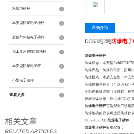
双层地磅秤
本安型防爆电子地磅
详细介绍
超低带斜坡电子磅秤
DCS3吨2吨
防爆电子
化工专用1吨防爆地秤
防爆电子磅秤
防爆标志：本安型ExibllCT4/T5隔爆
本安型防爆电子秤
防爆产品：防爆汽车衡，防爆
防爆模式：本质安全型（本安
小型电子磅秤
高强度整体秤台（可选304全
高精度悬臂梁式（压脚式）称
查看更多
仪表防爆标志：Exd[iaIICGa]IIB
防爆电子磅秤
可选配全不锈钢
防爆地磅的仪表可选用防爆仪
相关文章
DCS-XC-EXIB
防爆电子磅秤
防爆电子磅秤
标准配置：
RELATED ARTICLES