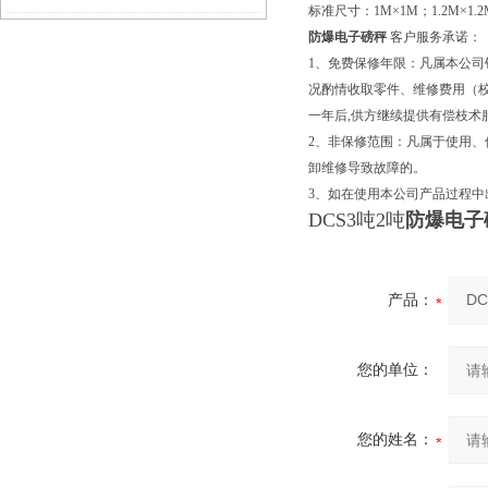
标准尺寸：1M×1M；1.2M×1.2M；
防爆电子磅秤
客户服务承诺：
1、免费保修年限：凡属本公
况酌情收取零件、维修费用（校
一年后,供方继续提供有偿枝术
2、非保修范围：凡属于使用
卸维修导致故障的。
3、如在使用本公司产品过程
DCS3吨2吨
防爆电子
产品：
您的单位：
您的姓名：