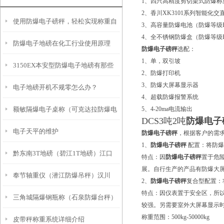
1、四只高精度剪切梁式防爆称
2、香川XK3101系列智能化
使用防爆电子磅秤，轻松实现称重自
3、高容量防爆电池（防爆等级EXI
4、全不锈钢防爆盒（防爆等级EXI
防爆电子地磅在化工行业使用原理
由！
防爆电子磅秤
选配：
1、单，双引坡
3150EX本安型防爆电子地磅有那些
2、防爆打印机
3、防爆大屏幕显示器
电子地磅开机不规零怎么办？
功能特点
4、超载防爆报警系统
额敏隔爆电子桌称（可克达拉防爆电
5、4-20ma电流输出
DCS3吨2吨
防爆电子
电子天平的维护
子天平）托里地磅维修
防爆电子磅秤
，根据客户的需
1、
防爆电子磅秤
配置：将防爆
黔东南3T地磅（碧江1T地磅）江口
特点：因
防爆电子磅秤
置于危
展。自行生产的产品有防爆大
奉节轴重仪（潜江防爆吊秤）汉川
15T地磅）石阡1T地磅维修
2、
防爆电子磅秤
复合型配置：
特点：因仪表置于安全区，所
三角城隔爆钢瓶称（石泉防爆台秤）
20T地磅维修
较强。另需要室外大屏幕显示
称重范围：500kg-50000kg
皮带秤称重系统详细介绍
平罗防爆叉车称）青铜峡隔爆称维修