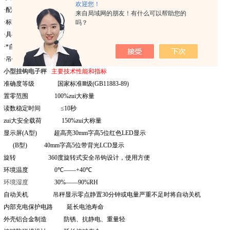
欢迎您！
·配备高容量
6v/10Ah
可充电电池，一次充电待机
150
小时。
来自局域网的朋友！有什么可以帮助您的
·标准配置无线遥控器，标定、归零、累加，遥控操作。
吗？
·具有显示值保持功能。
(
遥控器、按键均可操作
)
。
·*自动
称重
、累计功能，适合码头吊及各种贸易结算
·吊钩
360
度可旋转，既安全又方便
.
小型挂钩电子秤
主要技术性能和指标
准确度等级
国家标准Ⅲ级
(
GB11883-89
)
置零范围
100%
zui大称量
读数稳定时间
≤
10
秒
zui大安全载荷
150%
zui大称量
显示屏
(
A
型
)
超高亮
30mm
字高
5
位红色
LED
显示
(
B
型
)
40mm
字高
5
位带背光
LCD
显示
旋转
360
度旋转式安全吊钩设计，使用方便
环境温度
0
℃
——
+40
℃
环境湿度
30%
——
90%RH
自动关机
吊秤显示零点静置
30
分钟或电量严重不足时将自动关机
内部充电保护电路
延长电池寿命
外壳铝合金制造
防锈、抗静电、重量轻