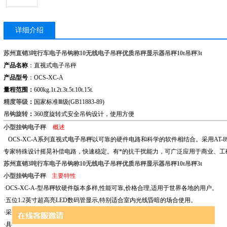
详细介绍
苏州直销3吨行车电子吊钩称10无线电子吊秤优质吊秤显示器吊秤10t吊秤3t
产品名称
：
直视式电子吊秤
产品型号
：
OCS-XC-A
量程范围：
600kg
.1t.2t.3t.5t.10t.15t.
精度等级
：
国家标准Ⅲ级
(GB11883-89)
吊钩旋转
：
360
度旋转式安全吊钩设计，使用方便
小型挂钩电子秤
概述
OCS-XC-A
系列直视式
电子吊秤
以可靠的硬件电路和科学的
软件相结合。采用
AT-8
专家特殊设计摇晃补偿电路，快速稳定。有*的抗干扰能
力，可广泛应用于商业、工
苏州直销3吨行车电子吊钩称10无线电子吊秤优质吊秤显示器吊秤10t吊秤3t
小型挂钩电子秤
主要特性
·
OCS-XC-A-
型
吊秤
软硬件版本多样
,
性能可靠
,
价格合理
,
适用于世界各地的用户。
·五位
1.2
英寸
超高亮
LED
数码管显示
,
特别适合室内光线昏暗的场合使用。
·采用一体式传感器设计
,
高强度铝合金外壳，美观轻盈。
·具有重量暂留、归零和分度值切换功能。