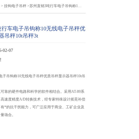
>
挂钩电子吊秤
>苏州直销3吨行车电子吊钩称10无线电子吊秤优质吊秤显示器吊秤10t吊秤3t
吨行车电子吊钩称10无线电子吊秤优
吊秤10t吊秤3t
02-07
2
电子吊钩称10无线电子吊秤优质吊秤显示器吊秤10t吊
可靠的硬件电路和科学的软件相结合。采用AT-89系
高速度精度A/D转换技术，经专家特殊设计摇晃补偿
。有*的抗干扰能力，可广泛应用于商业、工矿企业及
计量场合。