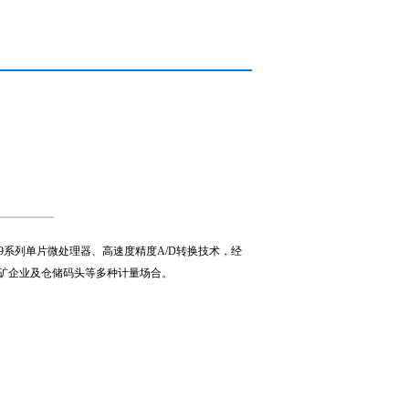
9
系列单片微处理器、高速度精度
A/D
转换技
术，经
矿企业及仓储码头等多种
计量
场合。