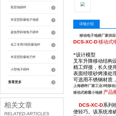
双层地磅秤
本安型防爆电子地磅
详细介绍
超低带斜坡电子磅秤
移动电子地磅厂家供应
DCS-XC-D
移动式
化工专用1吨防爆地秤
*设计模型
本安型防爆电子秤
叉车升降移动结构
精工焊接，长久使
小型电子磅秤
表面经喷砂烤漆处
可选用不锈钢材质
查看更多
上海磅秤厂家工业3吨移动
产品
移动式称重小地磅
相关文章
DCS-XC-D
系列
便轻巧。该系统准
RELATED ARTICLES