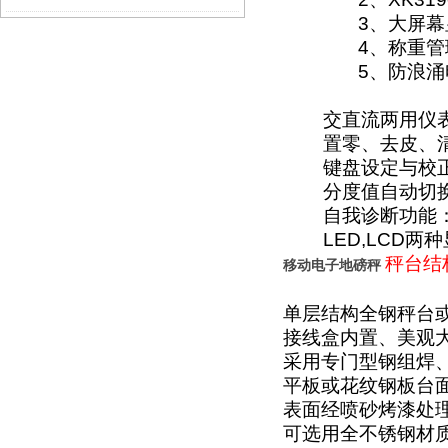
3
、大屏幕
4
、称重管
5
、防浪涌
交直流两用仪
置零、去皮、
键盘设定与校
分度值自动切
自我诊断功能
LED,LCD
两种
秤台结
移动电子地磅秤
单层结构全钢秤台
接线盒内置、美观
采用专门型钢组焊
平板或花纹钢板台
表面经喷砂烤漆处
可选用全不锈钢材