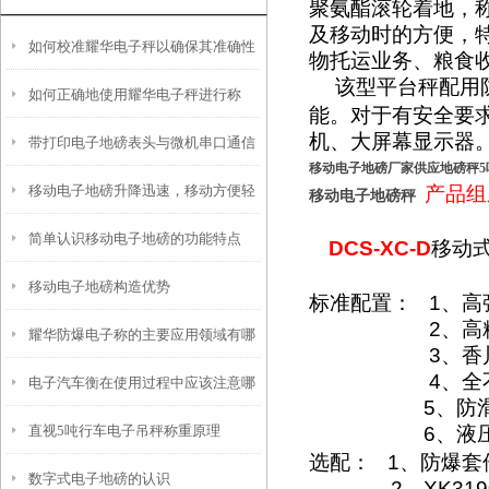
聚氨酯滚轮着地，
及移动时的方便，
如何校准耀华电子秤以确保其准确性
物托运业务、粮食
该型平台秤配用
如何正确地使用耀华电子秤进行称
和稳定性？
能。对于有安全要
机、大屏幕显示器
带打印电子地磅表头与微机串口通信
重？
移动电子地磅厂家供应地磅秤
移动电子地磅升降迅速，移动方便轻
产品组
的经验
移动电子地磅秤
简单认识移动电子地磅的功能特点
巧
DCS-XC-D
移动
移动电子地磅构造优势
标准配置：
1
、高
2
、高
耀华防爆电子称的主要应用领域有哪
3
、香
4
、全
电子汽车衡在使用过程中应该注意哪
些？
5
、防
直视5吨行车电子吊秤称重原理
6
、液
些细节？
选配：
1
、防爆套
数字式电子地磅的认识
2
、
XK319