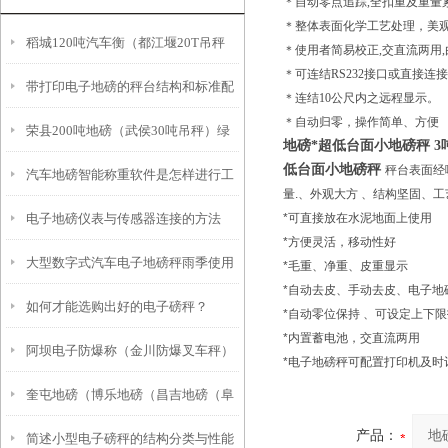
＊自动零点追踪,全扣重及重量
＊整体表面化学工艺处理，美观
稻城120吨汽车衡（都江堰20T吊秤
＊使用者简易校正,交直流两用
＊可连结RS232接口或直接连
带打印电子地磅的秤台结构和标准配
（宝兴200T地磅）石屏汽车衡维修
＊连结10公尺内之远程显示。
＊自动归零，操作简单、方便
荣县200吨地磅（武侯30吨吊秤）绿
置
地磅*超低台面小地磅秤 
低台面小地磅秤
秤台表面经
汽车地磅智能称重软件是怎样进行工
春汽车磅（大安20吨汽车衡维修
量
.
、外观大方 、结构坚固、工
电子地磅仪表与传感器连接的方法
*
可直接放在水泥地面上使用
作的
*
方便灵活，移动性好
大型数字式汽车电子地磅秤雨季使用
*
毛重、净重、皮重显示
*
自动去皮、手动去皮、电子地
如何才能选购出好的电子磅秤？
注意事项
*
自动零位保持 、可设定上下
*
内置蓄电池，交直流两用
阿坝电子防爆称（金川防爆叉车秤）
*
电子地磅秤可配置打印机及时
奎屯地磅（博乐地磅（昌吉地磅（阜
小金防爆钢瓶秤）金平防爆台称维修
产品：
简述小型电子磅秤的结构分类与性能
康地磅）库尔勒地磅）阿图什地磅维