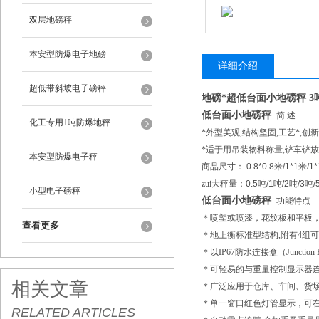
双层地磅秤
本安型防爆电子地磅
详细介绍
超低带斜坡电子磅秤
地磅*超低台面小地磅秤 
低台面小地磅秤
简 述
化工专用1吨防爆地秤
*外型美观,结构坚固,工艺*,
*适于用吊装物料称量,铲车铲
本安型防爆电子秤
商品尺寸：
0.8*0.8
米
/1*1
米
/1*
zui大秤量：
0.5
吨
/1
吨
/2
吨
/3
吨
/
小型电子磅秤
低台面小地磅秤
功能特点
＊喷塑或喷漆，花纹板和平板
查看更多
＊地上衡标准型结构,附有4组
＊以IP67防水连接盒（Juncti
＊可轻易的与重量控制显示器连
相关文章
＊广泛应用于仓库、车间、货
＊单一窗口红色灯管显示，可
RELATED ARTICLES