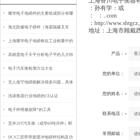
上海香川电子衡器
：孙有学：或
耀华电子地磅秤的主要组成部分有哪
： ：..com
：http://www.shtg
海北防爆电子磅秤（海晏隔爆叉车
些？
地址：上海市顾戴西路
上海耀华电子地磅称在工业称重中的
秤）利通防爆吊秤）镇坪隔爆电子磅
产品：
高精度电子天平分析电子平的几大特
优势
维修
电子汽车衡检测方法大全
性及使用注意事项
您的单位：
无人值守地磅能解决很多问题，具体
您的姓名：
浅谈衡器行业地磅的CE认证
有哪些方面的呢
电子秤维修故障*的工具
联系电话：
贡井20T汽车衡（成华60吨吊秤）郫
常用邮箱：
DCS三层带弹簧缓冲地磅秤结构及功
都轨道衡）盐亭120T地磅维修