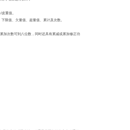
号
/
皮重值。
、下限值、欠量值、超量值、累计及次数。
和累加次数可到八位数，同时还具有累减或累加修正功