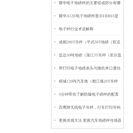
耀华电子地磅秤的主要组成部分有哪
耀华A12E电子地磅秤显示ERR03是
些？
电子秤行业术语解释
什么问题
成都200T吊秤（平武50T地磅（双流
盐边50吨地磅（蒲江3T吊秤（若尔盖
轨道称）甘孜200吨汽车衡维修
带打印电子地磅表头与微机串口通信
轨道电子称）沿滩120T汽车衡维修
稻城120吨汽车衡（都江堰20T吊秤
的经验
3分钟带你了解防爆电子磅秤的配置
（宝兴200T地磅）石屏汽车衡维修
百鹰牌无线电子吊秤，行车打印吊钩
及适用范围
更换传感方法 更换汽车地磅秤传感器
秤如何校准