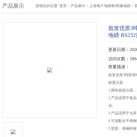
产品展示
您现在的位置:
首页
>
产品展示
>
上海电子地磅称/防爆地磅
>
批发优质3
地磅 RS2
更新日期：2026-
访问次数：189
简要描述：
批发优质3吨防滑电
磅显示器
1.拥有超低台面
2.产品适用于食
业。
3.产品适用于仓
4.可选配全不锈
5.坚固．准确的保