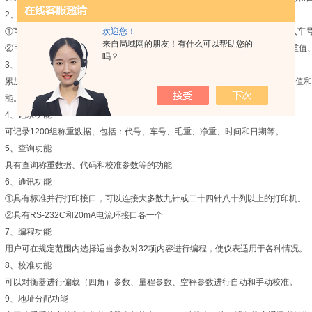
2
、存储功能
欢迎您！
①
可以用八位数字将
200
组车号
/
皮重值存储在仪表中，也可以通过数字键盘键入车
来自局域网的朋友！有什么可以帮助您的
②
可以用八位数字将
50
组代码设定值输入仪表中，每组代码包括：代码号、皮重值
吗？
3
、累加功
累加具有
4
种累加方式：手动累加、自动累加、打印累加和记录累加，zui大累加值
能。
4
、记录功能
可记录
1200
组称重数据、包括：代号、车号、毛重、净重、时间和日期等。
5
、查询功能
具有查询称重数据、代码和校准参数等的功能
6
、通讯功能
①
具有标准并行打印接口，可以连接大多数九针或二十四针八十列以上的打印机。
②
具有
RS-232C
和
20mA
电流环接口各一个
7
、编程功能
用户可在规定范围内选择适当参数对
32
项内容进行编程，使仪表适用于各种情况。
8
、校准功能
可以对衡器进行偏载（四角）参数、量程参数、空秤参数进行自动和手动校准。
9
、地址分配功能