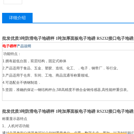
详细介绍
批发优质3吨防滑电子地磅秤 1吨加厚面板电子地磅 RS232接口电子地
电子磅秤
产品说明
功能特点：
1.
拥有超低台面，双层结构，固定式称体
2.
产品适用于食品、五金、塑胶、造纸、化工、．电子．钢带厂．等行业。
3.
产品适用于仓库、车间、工地、商品流通等称重领域。
4.
可选配全不锈钢制造．
5.
坚固．准确的保证
---
钢结构秤台
,SB
高精度不锈合金钢传感器
,
高性能秤重仪表。
批发优质3吨防滑电子地磅秤 1吨加厚面板电子地磅 RS232接口电子地
称重显示器特点
1
、人机对话功能
通过主菜单和分项菜单可以分别对重量单位、皮重、数字去皮、累加、以及时间和