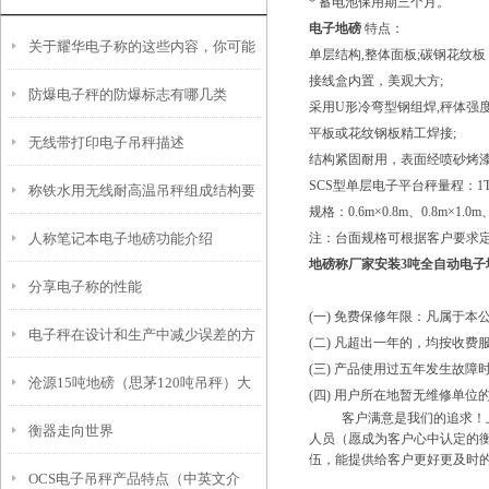
* 蓄电池保用期三个月。
电子地磅
特点：
关于耀华电子称的这些内容，你可能
单层结构,整体面板;碳钢花纹板
接线盒内置，美观大方;
防爆电子秤的防爆标志有哪几类
想知道
采用U形冷弯型钢组焊,秤体强度
平板或花纹钢板精工焊接;
无线带打印电子吊秤描述
结构紧固耐用，表面经喷砂烤
SCS型单层电子平台秤量程：1T 2T
称铁水用无线耐高温吊秤组成结构要
规格：0.6m×0.8m、0.8m×1.0m、1
人称笔记本电子地磅功能介绍
注：台面规格可根据客户要求
求
地磅称厂家安装3吨全自动电子
分享电子称的性能
(一) 免费保修年限：凡属于
电子秤在设计和生产中减少误差的方
(二) 凡超出一年的，均按收
(三) 产品使用过五年发生故
沧源15吨地磅（思茅120吨吊秤）大
法
(四) 用户所在地暂无维修单
客户满意是我们的追求！上海
衡器走向世界
关轴重秤（漾濞60吨汽车衡维修
人员（愿成为客户心中认定的
伍，能提供给客户更好更及时
OCS电子吊秤产品特点（中英文介