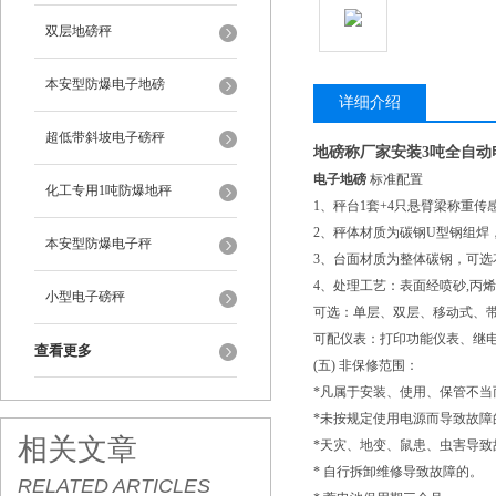
双层地磅秤
本安型防爆电子地磅
详细介绍
超低带斜坡电子磅秤
地磅称厂家安装3吨全自动
电子地磅
标准配置
化工专用1吨防爆地秤
1、秤台1套+4只悬臂梁称重传
2、秤体材质为碳钢U型钢组焊
本安型防爆电子秤
3、台面材质为整体碳钢，可选
4、处理工艺：表面经喷砂,丙
小型电子磅秤
可选：单层、双层、移动式、
可配仪表：打印功能仪表、继电
查看更多
(五) 非保修范围：
*凡属于安装、使用、保管不当
*未按规定使用电源而导致故障
相关文章
*天灾、地变、鼠患、虫害导致
* 自行拆卸维修导致故障的。
RELATED ARTICLES