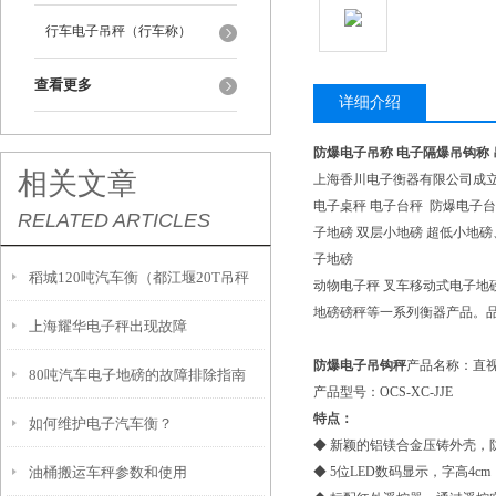
行车电子吊秤（行车称）
查看更多
详细介绍
防爆电子吊称 电子隔爆吊钩称 
相关文章
上海香川电子衡器有限公司成立
电子桌秤 电子台秤 防爆电子台
RELATED ARTICLES
子地磅 双层小地磅 超低小地
子地磅
稻城120吨汽车衡（都江堰20T吊秤
动物电子秤 叉车移动式电子地
地磅磅秤等一系列衡器产品。品
上海耀华电子秤出现故障
（宝兴200T地磅）石屏汽车衡维修
防爆电子吊钩秤
产品名称：直
80吨汽车电子地磅的故障排除指南
产品型号：OCS-XC-JJE
特点：
如何维护电子汽车衡？
◆ 新颖的铝镁合金压铸外壳，
油桶搬运车秤参数和使用
◆ 5位LED数码显示，字高4