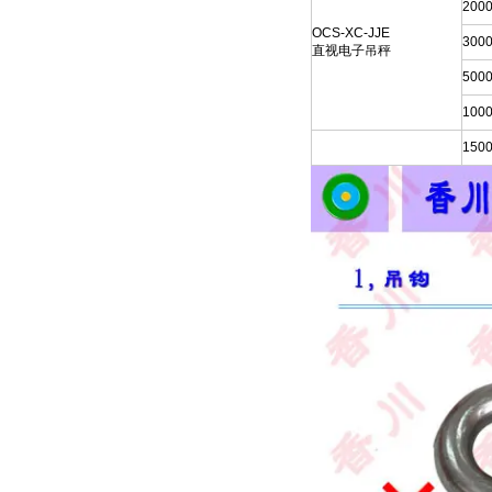
200
OCS-XC-JJE
300
直视电子吊秤
500
100
150