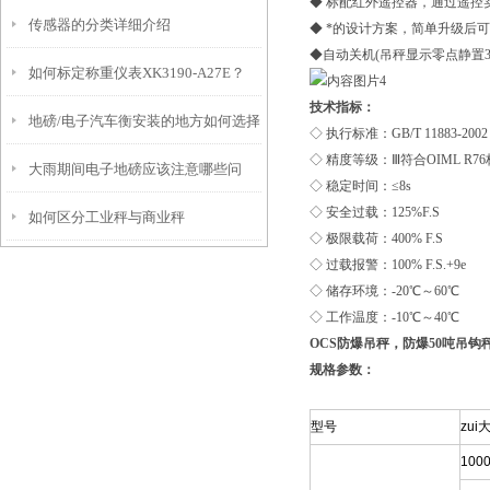
◆ 标配红外遥控器，通过遥控
传感器的分类详细介绍
◆ *的设计方案，简单升级后
◆自动关机(吊秤显示零点静置
如何标定称重仪表XK3190-A27E？
技术指标：
地磅/电子汽车衡安装的地方如何选择
◇ 执行标准：GB/T 11883-2002
◇ 精度等级：Ⅲ符合OIML R7
大雨期间电子地磅应该注意哪些问
◇ 稳定时间：≤8s
◇ 安全过载：125%F.S
如何区分工业秤与商业秤
题？
◇ 极限载荷：400% F.S
◇ 过载报警：100% F.S.+9e
◇ 储存环境：-20℃～60℃
◇ 工作温度：-10℃～40℃
OCS防爆吊秤，防爆50吨吊钩
规格参数：
型号
zui
100