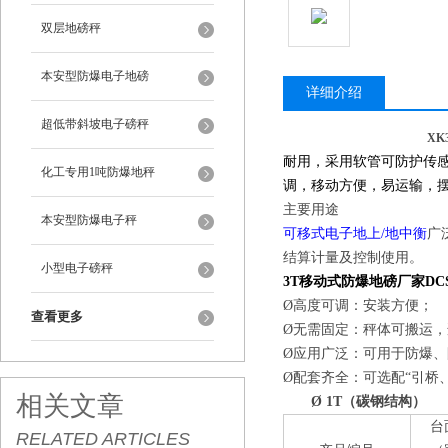
双层地磅秤
本安型防爆电子地磅
详细介绍
超低带斜坡电子磅秤
XK
耐用，采用软管可防护传
化工专用1吨防爆地秤
调，移动方便，易运输，
主要用途
本安型防爆电子秤
可移式电子地上/地中衡
广
结算计量及控制使用。
小型电子磅秤
3T移动式防爆地磅厂家D
Ø高度可调：安装方便；
查看更多
Ø无需固定：秤体可搬运
Ø应用广泛：可用于防爆
Ø配套齐全：可选配“引桥
相关文章
Ø
1T
（碳钢结构）
台
RELATED ARTICLES