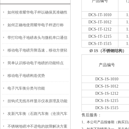
产品编号
（
如何校准耀华电子秤以确保其准确性
DCS-1T-1010
1
DCS-1T-1012
1
如何正确地使用耀华电子秤进行称
和稳定性？
DCS-1T-1212
1
DCS-1T-1215
1
带打印电子地磅表头与微机串口通信
重？
DCS-1T-1515
1
移动电子地磅升降迅速，移动方便轻
的经验
Ø
1S
（不锈钢结构）
简单认识移动电子地磅的功能特点
巧
产品编号
移动电子地磅构造优势
DCS-1S-1010
DCS-1S-1012
电子汽车衡分类与功能
DCS-1S-1212
DCS-1S-1215
挂钩式无线吊秤显示仪表原理及功能
DCS-1S-1515
友新汽车衡（石路汽车衡（沧浪汽车
售后服务：
1、本公司产品报修期（购买
不锈钢地磅冲不进电的故障解决方案
衡）胥江汽车衡）吴门桥汽车衡维修