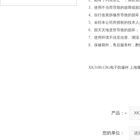
2、如有下列情形之一，虽在
3、使用不当而导致的故障或损
4、自行改装拆修所导致的损坏
5、未经本公司所授权的技术人
6、因天灾地变所导致的损坏；
7、使用环境不佳至虫害、潮湿
8、保修期外，售后服务时，酌
XK3190-C8G电子防爆秤 上
产品：
您的单位：