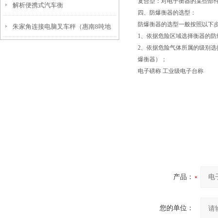
复合型：对电子衡器的某些部
解析便携式汽车衡
四、防爆衡器的选型：
防爆衡器的选型一般按照以下
朱家角连接电脑叉车秤（惠南8吨地
1、依据危险区域选择衡器的防爆型
2、依据危险气体所属的级别选择
磅）华亭吊钩称）漕泾电子防爆地磅
爆衡器）；
维修
电子磅称 工业级电子台称
产品：
您的单位：