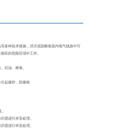
讯等多种技术措施，消灭或阻断衡器内电气线路中可
在相应的危险区域中工作。
药、石油、粮食、
会引起爆炸，防爆衡
境。
口仍需进行本安处理。
口仍需进行本安处理。