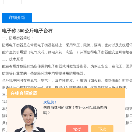
详细介绍
电子称 300公斤电子台秤
一、防爆衡器简述：
防爆电子衡器是在常用电子衡器基础上，采用降压，限流，隔离，密封以及光缆通
能产生的引爆源（电气火花，静电火花，高温…）从而使得电子衡器能安全可靠地
二、技术原理：
能在有爆炸危险的场所使用的电子衡器就叫做防爆衡器。为保证安全，在化工、医
纺织等行业里的一些危险环境中均需要使用防爆衡器。
当环境中同时存在氧气（空气）、爆炸性物质、引爆源（如火花、炽热表面）时即
器必须至少控制其中的一个因素，既能达到防爆的目的。这就是防爆三角形原理。
三、防爆模式的选择：
我公司销售防爆模式有三种：本安型、隔爆型、复合型。
欢迎您！
来自局域网的朋友！有什么可以帮助您的
本安型：对电子衡器的所有部件均采用本安型防爆措施，适用于jue大多数防爆炸环
吗？
隔爆型：对电子衡器的某些部件采用隔爆箱进行隔离防爆但隔爆箱以外的部件及接
复合型：对电子衡器的某些部件采用隔爆箱进行隔离防爆但隔爆箱以外的部件及接
四、防爆衡器的选型：