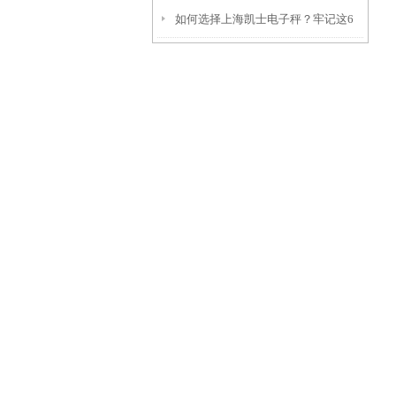
如何选择上海凯士电子秤？牢记这6
型要点
点