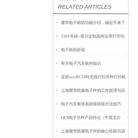
RELATED ARTICLES
耀华电子称的功能介绍，确定不来了
150T吊磅--香川定制高吨位带打印吊
解一下吗？
电子称的价值
秤
有关电子汽车衡的知识
蓝箭ocs-BC10吨无线打印吊秤打印机
上海耀华防爆电子秤的工作原理与应
不工作怎么解决
电子汽车衡简易故障排除方法技巧
用
OCS电子吊秤产品特点（中英文介
上海耀华防爆电子秤的核心性能与选
绍）