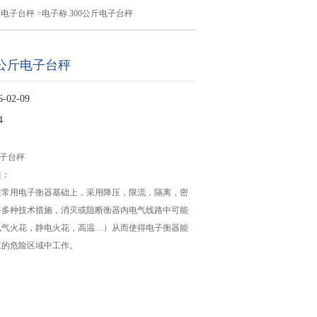
印电子台秤
>电子称 300公斤电子台秤
0公斤电子台秤
02-09
4
电子台秤
述：
在常用电子衡器基础上，采用降压，限流，隔离，密
等多种技术措施，消灭或阻断衡器内电气线路中可能
电气火花，静电火花，高温…）从而使得电子衡器能
应的危险区域中工作。