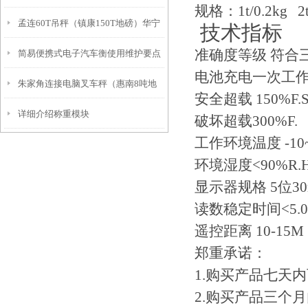
规格：1t/0.2kg 2t/
孟连60T吊秤（镇康150T地磅）华宁
衡）娄门汽车衡）桃花坞汽车衡维修
技术指标
准确度等级 符合
简易便携式电子汽车衡使用维护要点
电子吊秤）泸水100T汽车衡维修
电池充电一次工作
朱家角连接电脑叉车秤（惠南8吨地
安全超载 150%F.
详细介绍称重模块
磅）华亭吊钩称）漕泾电子防爆地磅
破坏超载300%F.
工作环境温度 -10
维修
环境湿度<90%R.
显示器规格 5位30
读数稳定时间<5.0
遥控距离 10-15M
郑重承诺：
1.购买产品七天
2.购买产品三个