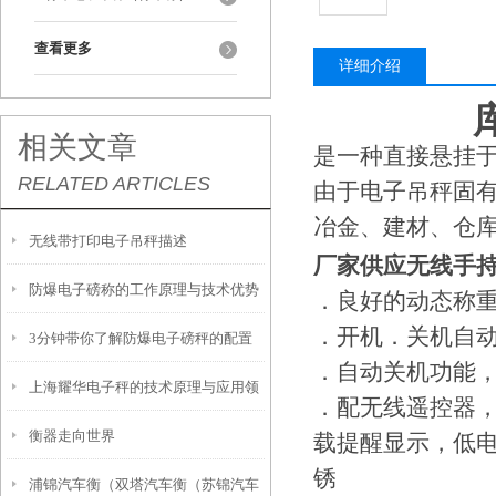
查看更多
详细介绍
相关文章
是一种直接悬挂于
RELATED ARTICLES
由于电子吊秤固
冶金、建材、仓
无线带打印电子吊秤描述
厂家供应无线手持1
防爆电子磅称的工作原理与技术优势
．良好的动态称
．开机．关机自动
3分钟带你了解防爆电子磅秤的配置
分析
．自动关机功能
上海耀华电子秤的技术原理与应用领
及适用范围
．配无线遥控器，
衡器走向世界
域
载提醒显示，低电
锈
浦锦汽车衡（双塔汽车衡（苏锦汽车