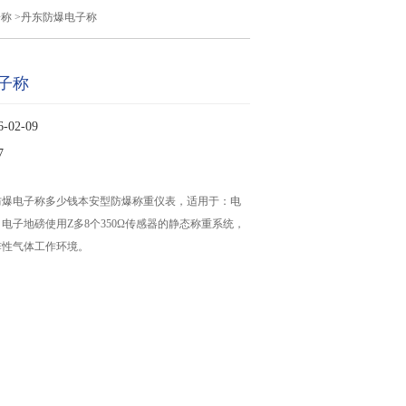
子称
>丹东防爆电子称
子称
02-09
7
防爆电子称多少钱本安型防爆称重仪表，适用于：电
电子地磅使用Z多8个350Ω传感器的静态称重系统，
炸性气体工作环境。