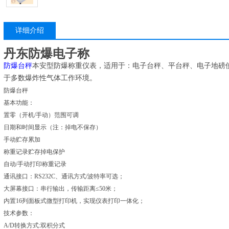
详细介绍
丹东防爆电子称
防爆台秤
本安型防爆称重仪表，适用于：电子台秤、平台秤、电子地磅使
于多数爆炸性气体工作环境。
防爆台秤
基本功能：
置零（开机/手动）范围可调
日期和时间显示（注：掉电不保存）
手动贮存累加
称重记录贮存掉电保护
自动/手动打印称重记录
通讯接口：RS232C、通讯方式/波特率可选；
大屏幕接口：串行输出，传输距离≤50米；
内置16列面板式微型打印机，实现仪表打印一体化；
技术参数：
A/D转换方式:双积分式