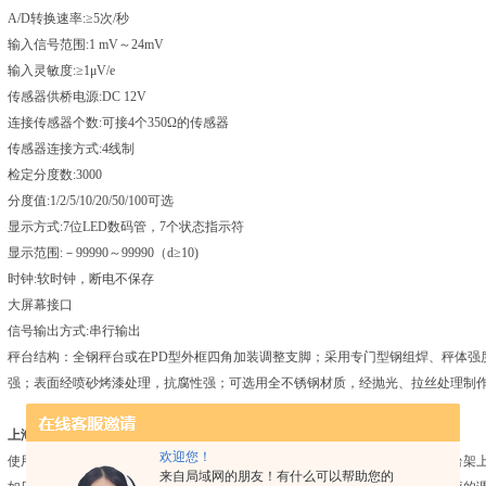
A/D转换速率:≥5次/秒
输入信号范围:1 mV～24mV
输入灵敏度:≥1μV/e
传感器供桥电源:DC 12V
连接传感器个数:可接4个350Ω的传感器
传感器连接方式:4线制
检定分度数:3000
分度值:1/2/5/10/20/50/100可选
显示方式:7位LED数码管，7个状态指示符
显示范围:－99990～99990（d≥10)
时钟:软时钟，断电不保存
大屏幕接口
信号输出方式:串行输出
秤台结构：全钢秤台或在PD型外框四角加装调整支脚；采用专门型钢组焊、秤体强度
强；表面经喷砂烤漆处理，抗腐性强；可选用全不锈钢材质，经抛光、拉丝处理制
上海计数防爆电子称3150ex
正确使用：
欢迎您！
使用前的准备工作：请将电子秤置于稳固地面使用，勿置于震动不稳的桌面或台架
来自局域网的朋友！有什么可以帮助您的