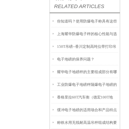
RELATED ARTICLES
你知道吗？使用防爆电子称具有这些
上海耀华防爆电子秤的核心性能与选
优势！
150T吊磅--香川定制高吨位带打印吊
型要点
电子地磅的保养问题？
秤
耀华电子地磅秤的主要组成部分有哪
工业防爆电子地磅秤隔爆电子地磅的
些？
香格里拉60T汽车衡（德宏100T地
应用与标准
缓冲电子地磅的适用场合和产品特点
磅）峨山地磅）古城100T吊秤维修
称铁水用无线耐高温吊秤组成结构要