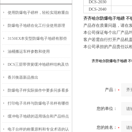
DCS
-2030
DCS
-2040
使用防爆电子磅秤，轻松实现称重自
齐齐哈尔防爆电子地磅 不
防爆电子地磅在化工行业使用原理
产品存在质量问题，请在
由！
本公司保证每个出厂产品
3150EX本安型防爆电子地磅有那些
客户若需自行打开产品机
本公司承担的产品责任以
油桶搬运车秤参数和使用
功能特点
齐齐哈尔防爆电子地磅 
DCS三层带弹簧缓冲地磅秤结构及功
香川衡器新品推出
能说明
产品：
防爆电子秤实际操作中要多问多看多
打印电子吊秤与防爆电子吊秤有哪些
学！
您的单位：
缓冲电子地磅的适用场合和产品特点
区别
您的姓名：
电子台秤的称重原料和专业术语的认