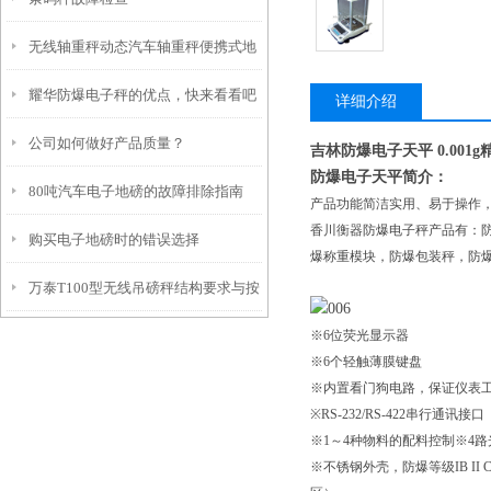
求呢？
无线轴重秤动态汽车轴重秤便携式地
耀华防爆电子秤的优点，快来看看吧
磅秤公路应用选型
详细介绍
公司如何做好产品质量？
吉林防爆电子天平 0.001
防爆电子天平简介：
80吨汽车电子地磅的故障排除指南
产品功能简洁实用、易于操作，
香川衡器防爆电子秤产品有：
购买电子地磅时的错误选择
爆称重模块，防爆包装秤，防
万泰T100型无线吊磅秤结构要求与按
※6位荧光显示器
键功能
※6个轻触薄膜键盘
※内置看门狗电路，保证仪表
※RS-232/RS-422串行通讯接口
※1～4种物料的配料控制※4路光
※不锈钢外壳，防爆等级IB II