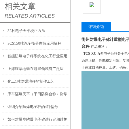
相关文章
RELATED ARTICLES
详细介绍
32种电子天平校正方法
衢州防爆电子称计重型电
SCS150吨汽车衡分度值应用解释
台秤
产品概述：
TCS-XC-A
型电子台秤是全电
智能防爆电子秤系统在化工行业应用
迅速正确、性能稳定可靠、功
于商业自动称量。工矿、码头
上海耀华地磅在哪些领域有广泛应
领域
化工1吨防爆地秤的制作工艺
用？
库车隔爆天平（于田防爆台称）尉犁
详细介绍防爆电子秤的4种型号
不锈钢地磅称维修
如何对耀华防爆电子称进行定期维护