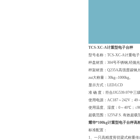
TCS-XC-A
计重
型电子台秤
型号名称：TCS-XC-A计重电
秤盘材质：304号不锈钢,经抛
秤架材质：Q235A高强度碳钢
zui大称量：30kg--1000kg。
显示方式：LED/LCD
准 确 度：符合JJG539-97中三
使用电源：AC187～242V；49
使用温度、湿度：0～40℃；≤90
超载范围：125%F.S. 有效超载范围
耀华*100kg计重型电子台秤
标准配置：
1、一只高精度剪切梁式称重传