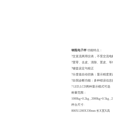
钢瓶电子秤
功能特点：
?交直流两用仪表，不受交流电
?置零、去皮、清除、置皮、等
?键盘设定与校正
?分度值自动切换：显示精度更
?自我诊断功能：多种错误信息
? LED,LCD两种显示模式可选
称量范围：
1000kg×0.2kg , 2000kg×0.5kg , 
秤台尺寸:
800X1200X330mm 长X宽X高