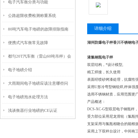
电子汽车衡分类与功能
公路超限收费检测称重系统
详细介绍
80吨汽车电子地磅的故障排除指南
便携式汽车衡常见故障
湖州防爆电子秤香川不锈钢电
都匀20T汽车衡（雷山60吨吊秤）会
液氯钢瓶电子秤
双层结构，*设计模型,
电子地磅介绍
泽动静态轨道衡）印江80T地磅维修
精工焊接，长久使用
表面经喷砂烤漆处理，抗腐性
大雨期间电子地磅应该注意哪些问
采用U形冷弯型钢组焊,秤体强
选用不锈钢材质，应用范围更
电子地磅泡水处理方法
题？
产品概述：
DCS-XC-G型双层电子钢
浅谈衡器行业地磅的CE认证
受力部位采用尼龙滑轮（氯瓶
支架采用与氯瓶相吻合的能根据
采用上下双秤台设计，中间有