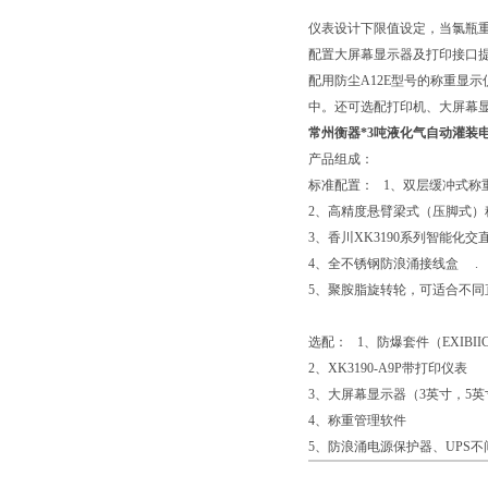
仪表设计下限值设定，当氯瓶
配置大屏幕显示器及打印接口
配用防尘A12E型号的称重显
中。还可选配打印机、大屏幕
常州衡器*3吨液化气自动灌装
产品组成：
标准配置： 1、双层缓冲式称
2、高精度悬臂梁式（压脚式）
3、香川XK3190系列智能化交
4、全不锈钢防浪涌接线盒 .
5、聚胺脂旋转轮，可适合不同
选配： 1、防爆套件（EXIBIICT4
2、XK3190-A9P带打印仪表
3、大屏幕显示器（3英寸，5英
4、称重管理软件
5、防浪涌电源保护器、UPS不