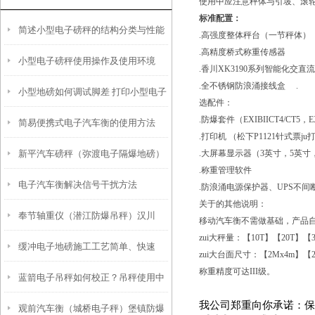
使用中应注意秤体与引坡、滚
标准配置：
简述小型电子磅秤的结构分类与性能
.高强度整体秤台（一节秤体）
.高精度桥式称重传感器
小型电子磅秤使用操作及使用环境
.香川XK3190系列智能化交
.全不锈钢防浪涌接线盒 .
小型地磅如何调试脚差 打印小型电子
选配件：
.防爆套件（EXIBIICT4/CT5，E
简易便携式电子汽车衡的使用方法
磅秤如何标定
.打印机 （松下P1121针式票j
新平汽车磅秤（弥渡电子隔爆地磅）
.大屏幕显示器（3英寸，5英寸
.称重管理软件
电子汽车衡解决信号干扰方法
凤庆8T地磅（墨江1T吊秤维修
.防浪涌电源保护器、UPS不间
关于的其他说明：
奉节轴重仪（潜江防爆吊秤）汉川
移动汽车衡不需做基础，产品
zui大秤量：【10T】【20T】【3
缓冲电子地磅施工工艺简单、快速
20T地磅维修
zui大台面尺寸：【2Mx4m】【2
称重精度可达III级。
蓝箭电子吊秤如何校正？吊秤使用中
我公司郑重向你承诺：保
观前汽车衡（城桥电子秤）堡镇防爆
注意事项及电子吊秤原理