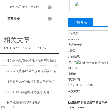
行车电子吊秤（行车称）
查看更多
详细介绍
产品型号：
相关文章
ocs-xc-ex
产品参考价：
RELATED ARTICLES
12000
厂商性质：
可以耐高温电子吊秤到底具有哪些优
生产商
所 在 地：
挂钩式无线吊秤显示仪表原理及功能
势呢？
上海市
更新时间：
行车称重200吨吊秤耐高温吊秤有几
2017-03-08 10:47:10
浏览次数：
OCS30T吊秤结构种类区分说明
大类
76
电子地磅安装和详细配置
防爆吊秤 耐高温吊秤 防爆电子吊