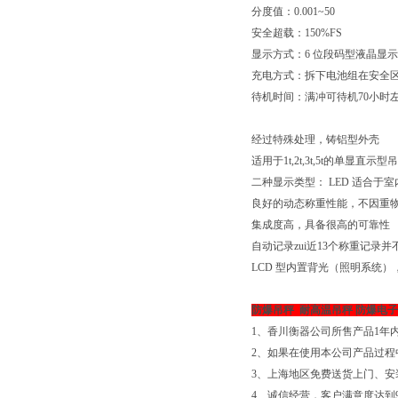
分度值：0.001~50
安全超载：150%FS
显示方式：6 位段码型液晶显示
充电方式：拆下电池组在安全
待机时间：满冲可待机70小时
经过特殊处理，铸铝型外壳
适用于1t,2t,3t,5t的单显直示型
二种显示类型： LED 适合于
良好的动态称重性能，不因重
集成度高，具备很高的可靠性
自动记录zui近13个称重记录
LCD 型内置背光（照明系统
防爆吊秤 耐高温吊秤 防爆电子
1、香川衡器公司所售产品1年
2、如果在使用本公司产品过
3、上海地区免费送货上门、安
4、诚信经营，客户满意度达到99