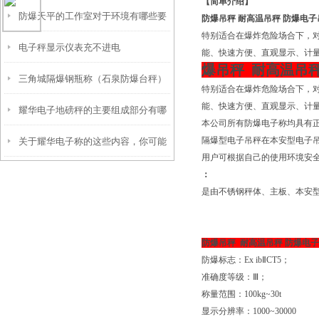
【简单介绍】
防爆天平的工作室对于环境有哪些要
防爆吊秤 耐高温吊秤 防爆电子吊
特别适合在爆炸危险场合下，
电子秤显示仪表充不进电
求呢？
能、快速方便、直观显示、计
爆吊秤 耐高温吊秤
三角城隔爆钢瓶称（石泉防爆台秤）
特别适合在爆炸危险场合下，
能、快速方便、直观显示、计
耀华电子地磅秤的主要组成部分有哪
平罗防爆叉车称）青铜峡隔爆称维修
本公司所有防爆电子称均具有
隔爆型电子吊秤在本安型电子
关于耀华电子称的这些内容，你可能
些？
用户可根据自己的使用环境安
想知道
：
是由不锈钢秤体、主板、本安型传
防爆吊秤 耐高温吊秤 防爆电子
防爆标志：Ex ibⅡCT5；
准确度等级：Ⅲ；
称量范围：100kg~30t
显示分辨率：1000~30000