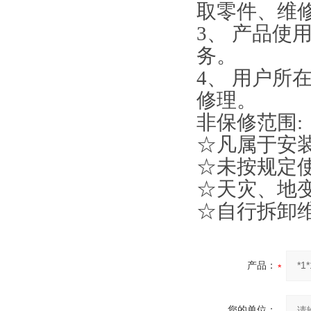
块）友新地磅维修
取零件、维
3、 产品使
务。
4、 用户
修理。
非保修范围
:
☆凡属于安
☆未按规定
☆天灾、地
☆自行拆卸
产品：
您的单位：