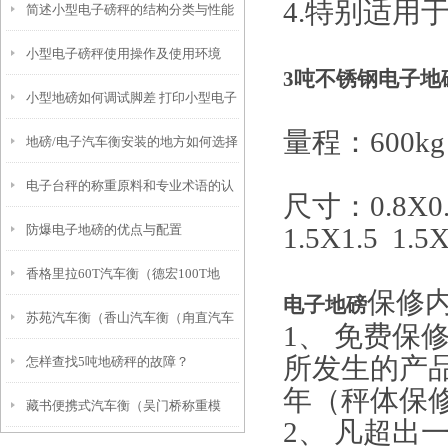
4.
特别适用
简述小型电子磅秤的结构分类与性能
小型电子磅秤使用操作及使用环境
3吨不锈钢电子
地
小型地磅如何调试脚差 打印小型电子
量程：600kg
地磅/电子汽车衡安装的地方如何选择
磅秤如何标定
电子台秤的称重原料和专业术语的认
尺寸：0.8X0.8
防爆电子地磅的优点与配置
1.5X1.5 1.5
识
香格里拉60T汽车衡（德宏100T地
保修
电子
地磅
苏苑汽车衡（香山汽车衡（甪直汽车
磅）峨山地磅）古城100T吊秤维修
1、 免费保
所发生的产
怎样查找5吨地磅秤的故障？
衡）光福汽车衡）木渎汽车衡维修
年
（
秤体保
藏书便携式汽车衡（吴门桥称重模
2、 凡超