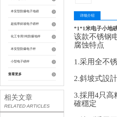
本安型防爆电子地磅
详细介绍
超低带斜坡电子磅秤
*1*1米电子小地
该
款
不锈钢
化工专用1吨防爆地秤
腐蚀特点
本安型防爆电子秤
1.
采用全不
小型电子磅秤
查看更多
2.
斜坡式設
3.
採用4
只高
相关文章
確穩定
RELATED ARTICLES