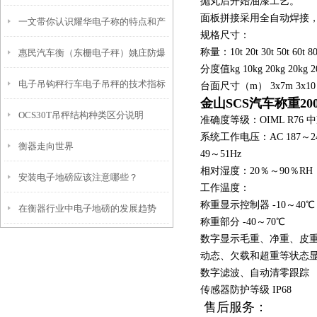
抛丸后开始油漆工艺。
面板拼接采用全自动焊接，
一文带你认识耀华电子称的特点和产
称）武定隔爆电子桌称）施甸隔爆台
规格尺寸：
称量：10t 20t 30t 50t 60t 80t
惠民汽车衡（东栅电子秤）姚庄防爆
品参数
秤维修
分度值kg 10kg 20kg 20kg 20
电子吊钩秤行车电子吊秤的技术指标
秤）油车港便携式地磅维修
台面尺寸（m） 3x7m 3x10 3x12
金山SCS汽车称重2
OCS30T吊秤结构种类区分说明
及使用注意事项
准确度等级：OIML R76 
系统工作电压：AC 187～2
衡器走向世界
49～51Hz
相对湿度：20％～90％RH
安装电子地磅应该注意哪些？
工作温度：
称重显示控制器 -10～40℃
在衡器行业中电子地磅的发展趋势
称重部分 -40～70℃
数字显示毛重、净重、皮
动态、欠载和超重等状态
数字滤波、自动清零跟踪
传感器防护等级 IP68
售后服务：