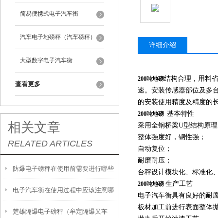
简易便携式电子汽车衡
汽车电子地磅秤（汽车磅秤）
详细介绍
大型数字电子汽车衡
结构合理，用料
200吨地磅
查看更多
速。安装传感器部位及多
的安装使用精度及精度的
基本特性
200吨地磅
相关文章
采用全钢桥梁U型结构原理
整体强度好，钢性强；
RELATED ARTICLES
自动复位；
耐磨耐压；
防爆电子磅秤在使用前需要进行哪些
台秤设计模块化、标准化
生产工艺
200吨地磅
电子汽车衡在使用过程中应该注意哪
准备工作？
电子汽车衡具有良好的耐
板材加工前进行表面整体抛
楚雄隔爆电子磅秤（牟定隔爆叉车
些细节？