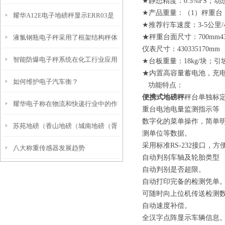
★静态精度：0.5%FS；动
★产品重量：（1）秤重台：
耀华A12E电子地磅秤显示ERR03是
★推荐行车速度：3-5公里
★秤重台面尺寸：700mm43
液氯钢瓶电子秤采用了框架结构秤体
什么问题
仪表尺寸：430335170mm
智能防爆电子秤系统在化工行业应用
★台板重量：18kg/块；引坡
★内置高容量蓄电池，充电
如何维护电子汽车衡？
领域
功能特点：
便携式地磅秤
秤台单独标
耀华电子称在物流和快递行业中的作
重台电池电量监测指示等
数字化的菜单操作，简单明了
苏苑地磅（香山地磅（城南地磅（胥
用和应用
测单位等数据。
采用标准RS-232接口，
八大称重传感器发展趋势
口地磅）郭巷地磅）东山地磅维修
自动判别车轴及轮胎类型
自动判别是否超限。
自动打印完备的检测凭单
可随时向上位机传送检测
自动速度补偿。
全汉字点阵显示车辆信息