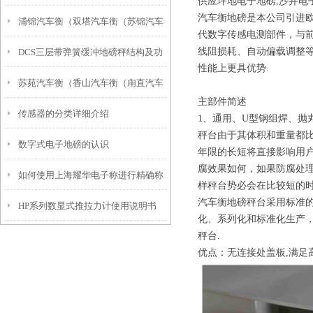
供应坪地电子地磅,沙井电
汽车衡地磅是本公司引进
浦锦汽车衡（双塔汽车衡（苏锦汽车
代数字传感电测部件，与
线阻损耗、自动偏载调整
DCS三层带弹簧缓冲地磅秤结构及功
衡）娄门汽车衡）桃花坞汽车衡维修
性能上更具优势.
苏苑汽车衡（香山汽车衡（甪直汽车
能说明
主部件简述
传感器的分类详细介绍
衡）光福汽车衡）木渎汽车衡维修
1、通用、U型钢组焊、抛
秤台由于其体积和重量都
数字式电子地磅的认识
年限的长短将直接影响用
腐效果如何，如果防腐处
如何使用上海耀华电子称进行精确称
样秤台势必会在比较短的
汽车衡地磅秤台采用标准的
HP系列数显式推拉力计使用说明书
量？
化、系列化和标准化生产，
秤台.
优点：无连接处盖板,满足