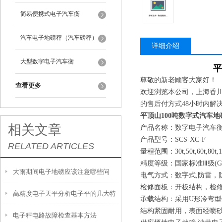
简易便携式电子汽车衡
汽车电子地磅秤（汽车磅秤）
详细介绍
大型数字电子汽车衡
平
尊敬的新老顾客大家好！
查看更多
欢迎浏览本公司，上海香
的售后付方式48小时内解
平顶山100吨数字式汽车
相关文章
产品名称：数字电子汽车
产品型号：SCS-XC-F
RELATED ARTICLES
量程范围：30t,50t,60t,80t,100
精度等级：国家标准Ⅲ级(GB11
大雨期间电子地磅应该注意哪些问
电气方式：数字式,防雷，
检修面板：开板结构，检
高精度电子天平分析电子平的几大特
题？
承载结构：采用U形冷弯型
结构紧固耐用，表面经喷
电子秤电路故障检查基本方法
性及使用注意事项