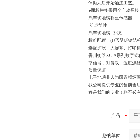
体抛丸后开始油漆工艺。
●面板拼接采用全自动焊接
汽车衡地磅称重传感器
组成简述
汽车衡地磅 系统
标准配置：(U形梁碳钢结
选配扩展：大屏幕、打印
香川衡器XC-A系列数字
字信号，对偏载、温度漂
质量保证
电子地磅非人为因素损坏保
我公司提供专业的售前售后
秤是我们的专业！您不必
产品：
您的单位：