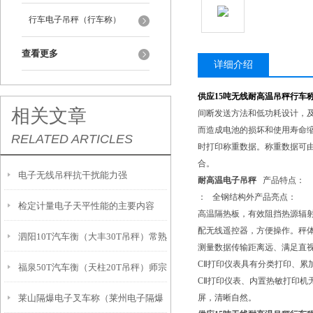
行车电子吊秤（行车称）
查看更多
详细介绍
供应15吨无线耐高温吊秤行车
相关文章
间断发送方法和低功耗设计，
而造成电池的损坏和使用寿命
RELATED ARTICLES
时打印称重数据。称重数据可由
合。
电子无线吊秤抗干扰能力强
耐高温电子吊秤
产品特点：
： 全钢结构外产品亮点：
检定计量电子天平性能的主要内容
高温隔热板，有效阻挡热源辐
配无线遥控器，方便操作。秤
泗阳10T汽车衡（大丰30T吊秤）常熟
测量数据传输距离远、满足直
CⅡ打印仪表具有分类打印、累
福泉50T汽车衡（天柱20T吊秤）师宗
轴重秤）邗江100T地磅
CⅡ打印仪表、内置热敏打印机
莱山隔爆电子叉车称（莱州电子隔爆
屏，清晰自然。
便携式汽车磅）贞丰200T地磅