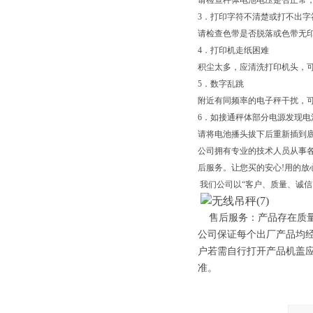
请检查秤体电池电压是否正常
3．打印字符不清楚或打不出字
请检查色带是否脱落或色带无
4．打印机走纸困难
积尘太多，应清洗打印机头，
5．数字乱跳
附近有同频率的电子秤干扰，
6．如接通秤体部分电源发现电
请将电池播头拔下后重新插到
公司拥有专业的技术人员从事
后服务。让您买的安心!用的放
我们公司以“客户、质量、诚信
售后服务：产品存在质量
公司保证每个出厂产品均
户若需自行打开产品机盖
准。