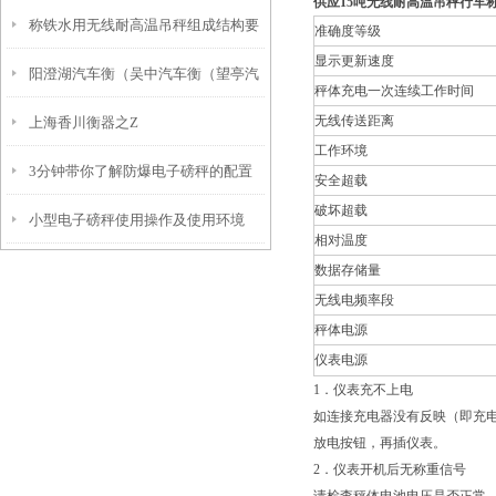
供应15吨无线耐高温吊秤行车
称铁水用无线耐高温吊秤组成结构要
油桶秤）长岛防爆电子钢瓶秤
准确度等级
显示更新速度
阳澄湖汽车衡（吴中汽车衡（望亭汽
求
秤体充电一次连续工作时间
无线传送距离
上海香川衡器之Z
车衡）黄埭汽车衡）渭塘汽车衡维修
工作环境
3分钟带你了解防爆电子磅秤的配置
安全超载
破坏超载
小型电子磅秤使用操作及使用环境
及适用范围
相对温度
数据存储量
无线电频率段
秤体电源
仪表电源
1．仪表充不上电
如连接充电器没有反映（即充
放电按钮，再插仪表。
2．仪表开机后无称重信号