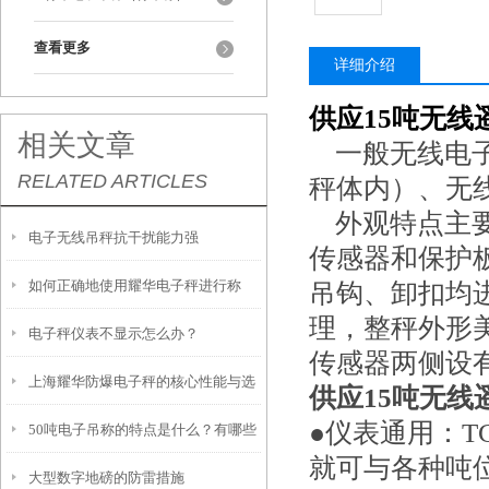
查看更多
详细介绍
供应15吨无
相关文章
一般无线电子
RELATED ARTICLES
秤体内）、无
外观特点主要
电子无线吊秤抗干扰能力强
传感器和保护
如何正确地使用耀华电子秤进行称
吊钩、卸扣均
理，整秤外形
电子秤仪表不显示怎么办？
重？
传感器两侧设
上海耀华防爆电子秤的核心性能与选
供应15吨无
●仪表通用：T
50吨电子吊称的特点是什么？有哪些
型要点
就可与各种吨位
大型数字地磅的防雷措施
优势？