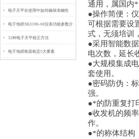
通用，属国内*
电子天平在使用中如何确保准确性
●操作简便：
可根据需要设
电子地磅XK3190-A9仪表功能参数介
式，无须培训
32种电子天平校正方法
绍
●采用智能数
电子地磅衡器检定5大要素
电次数，延长
●大规模集成
套使用。
●密码防伪：
强。
●*的防重复
●收发机的频
作。
●*的称体结构