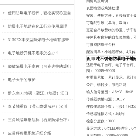
四角高度可调
表面喷塑或烤漆处理
使用防爆电子磅秤，轻松实现称重自
安装、使用方便，直接放置于
可选配引坡（单向、双向）
防爆电子地磅在化工行业使用原理
由！
更适合吊放货物的称重，铲车
秤体具有良好的自复位性能，
3150EX本安型防爆电子地磅有那些
可做成防爆平台秤
配置清单：小地磅秤体、4只传
电子地磅开机不规零怎么办？
功能特点
吨不锈钢防暴电子地
香川1
适用于电子台秤、电子平台秤、电子
额敏隔爆电子桌称（可克达拉防爆电
围：-99999~99999
有重量累加、累计显示、累计
电子天平的维护
子天平）托里地磅维修
公斤、磅转换，节电功能
输入信号范围：-16mV~18mV
黔东南3T地磅（碧江1T地磅）江口
传感器供桥电源：DC3V
奉节轴重仪（潜江防爆吊秤）汉川
连接传感器个数：可接1-4只35
15T地磅）石阡1T地磅维修
传感器连接方式：4线制
三角城隔爆钢瓶称（石泉防爆台秤）
20T地磅维修
检定分度数：3000
显示方式：6位LED数码管，6
皮带秤称重系统详细介绍
平罗防爆叉车称）青铜峡隔爆称维修
显示范围：-99990~999900