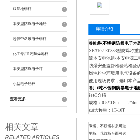
双层地磅秤
本安型防爆电子地磅
详细介绍
超低带斜坡电子磅秤
吨不锈钢防暴电子地
香川1
XK3102-E0833型
化工专用1吨防爆地秤
流本安电池组/本安电源
防爆安全监督检验站检验认可符合
本安型防爆电子秤
燃性粉尘环境用电气设备的相关
使用现场要求，选用本产
小型电子磅秤
吨不锈钢防暴电子地
香川1
详细介绍
查看更多
规格：
0.8*0.8m
——
2*4m
zui大称重：
1T-10T
相关文章
碳钢、不锈钢材质可选
平板、花纹板台面可选
RELATED ARTICLES